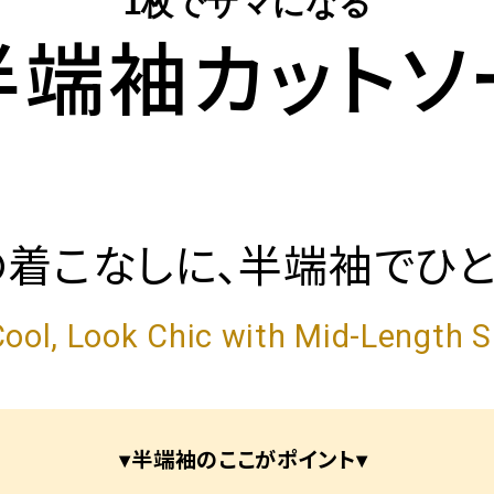
1枚でサマになる
半端袖カットソ
の着こなしに、半端袖でひと
Cool, Look Chic with Mid-Length S
▾半端袖のここがポイント▾