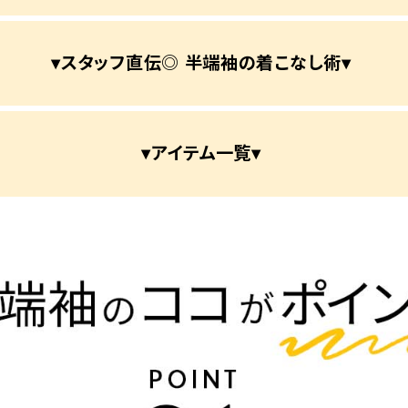
▾スタッフ直伝◎ 半端袖の着こなし術▾
▾アイテム一覧▾
ら探す
並び順
円 ～
円