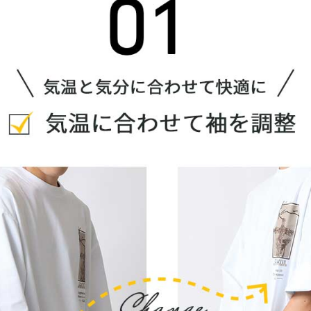
L
XXL
XXXL
inc
36inc
38inc
40inc
KIDS
tune
絞り込んで検索する