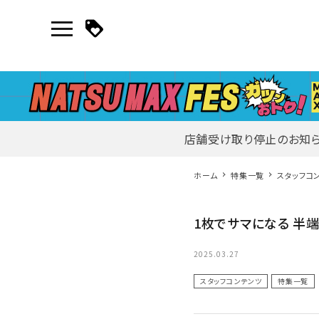
店舗受け取り停止のお知
マイページ
ホーム
特集一覧
スタッフコ
新作アイテム
1枚でサマになる 半
ニュース・特集
2025.03.27
スタッフコンテンツ
特集一覧
search