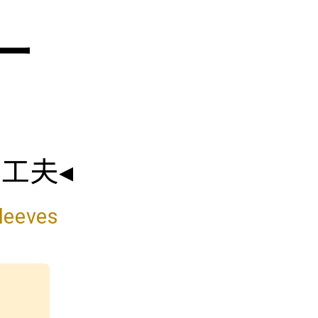
ー
工夫◂
leeves