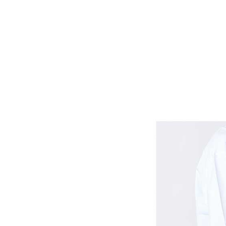
サイズ
S
M
L
X
29inc
30inc
32inc
34
カラー