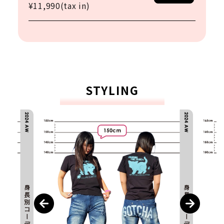
¥11,990(tax in)
サイズ
S
M
L
XL
XXL
XXXL
29inc
30inc
32inc
34inc
36inc
38inc
40inc
KIDS
カラー
STYLING
tune
絞り込んで検索する