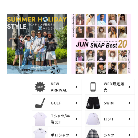
SUMMER HOLIDAY STYLE
MONTHLY STAFF SNAP
BEST 20
2026.07.24
2026.07.01
スタッフコンテンツ
特集一覧
スタッフコンテンツ
特集一覧
NEW
WEB限定販
ARRIVAL
売
GOLF
SWIM
Tシャツ/半
ロンT
端丈T
ポロシャツ
シャツ