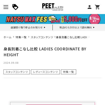
person
shopping_cart
店舗受け取り停止のお知らせ
税込¥16,000以上で送料無料
マイページ
ホーム
特集一覧
スタッフコンテンツ
身長別着こなし比較 LADIES
COORDINATE BY HEIGHT
身長別着こなし比較 LADIES COORDINATE BY
新作アイテム
HEIGHT
ニュース・特集
2024.09.08
スタッフコンテンツ
レディースコンテンツ
特集一覧
search
詳しい条件から探す