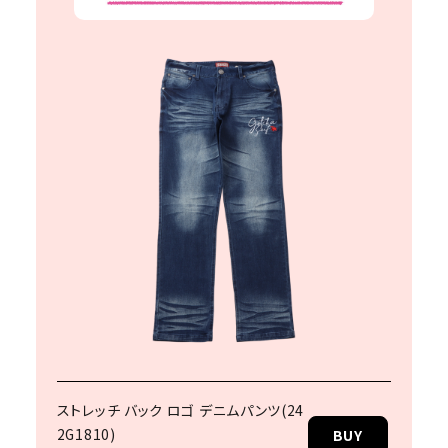
キーワードから探す
search
価格から探す
円 ～
円
並び順
カテゴリ
ストレッチ バック ロゴ デニムパンツ(24
2G1810)
BUY