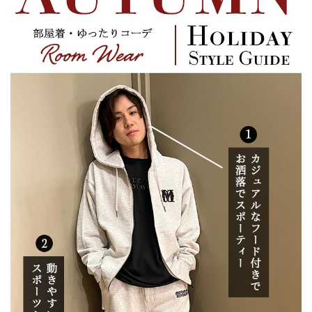
サイズ
S
M
L
XL
XXL
XXXL
29inc
30inc
32inc
34inc
36inc
38inc
40inc
KIDS
カラー
tune
絞り込んで検索する