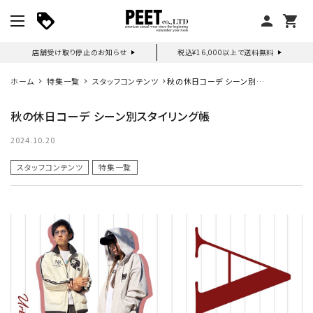
person
shopping_cart
店舗受け取り停止のお知らせ
税込¥16,000以上で送料無料
マイページ
ホーム
特集一覧
スタッフコンテンツ
秋の休日コーデ シーン別ス
タイリング帳
秋の休日コーデ シーン別スタイリング帳
新作アイテム
2024.10.20
ニュース・特集
スタッフコンテンツ
特集一覧
search
詳しい条件から探す