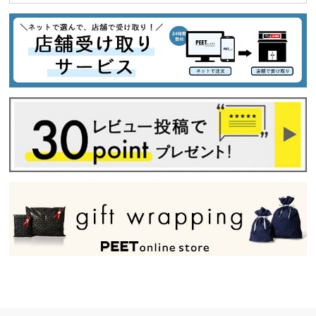
tune
絞り込んで検索する