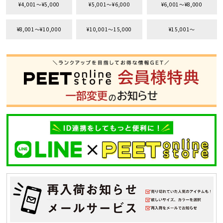
¥4,001〜¥5,000
¥5,001〜¥6,000
¥6,001〜¥8,000
価格から探す
円 ～
円
¥8,001〜¥10,000
¥10,001〜15,000
¥15,001〜
並び順
カテゴリ
サイズ
S
M
L
XL
XXL
XXXL
29inc
30inc
32inc
34inc
36inc
38inc
40inc
KIDS
カラー