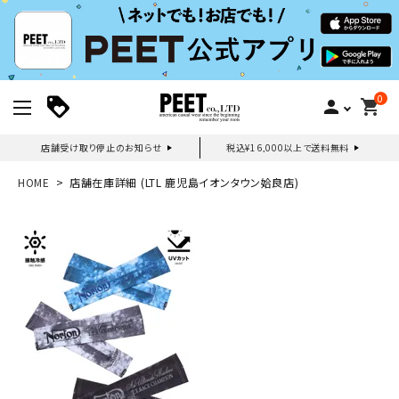
0
person
shopping_cart
店舗受け取り停止のお知らせ
税込¥16,000以上で送料無料
新規会員登録｜ログイン
HOME
店舗在庫詳細 (LTL 鹿児島イオンタウン姶良店)
ご利用ガイド
search
詳しい条件から探す