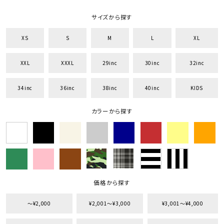
サイズから探す
XS
S
M
L
XL
XXL
XXXL
29inc
30inc
32inc
34inc
36inc
38inc
40inc
KIDS
カラーから探す
価格から探す
キーワードから探す
〜¥2,000
¥2,001〜¥3,000
¥3,001〜¥4,000
search