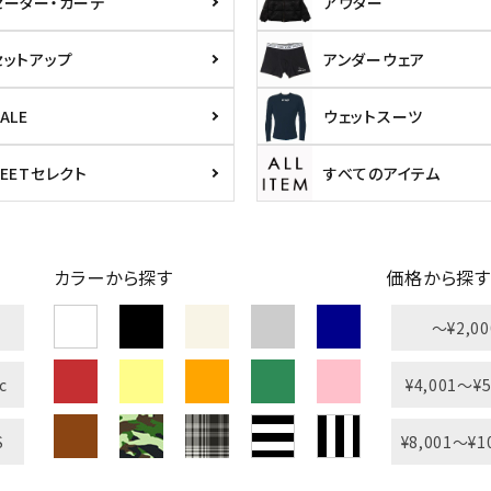
セーター・カーデ
アウター
L
XXL
XXXL
inc
36inc
38inc
40inc
KIDS
セットアップ
アンダーウェア
ALE
ウェットスーツ
絞り込んで検索する
tune
PEETセレクト
すべてのアイテム
カラーから探す
価格から探す
〜¥2,00
c
¥4,001〜¥5
S
¥8,001〜¥1