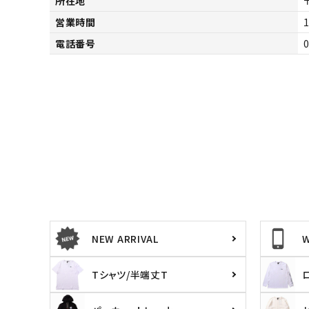
所在地
営業時間
1
電話番号
キーワードから探す
価格か
search
カテゴリ
NEW ARRIVAL
Tシャツ/半端丈T
サイズ