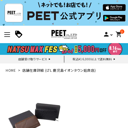
0
person
shopping_cart
店舗受け取りサービス
税込¥16,000以上で送料無料
新規会員登録｜ログイン
HOME
店舗在庫詳細 (LTL 鹿児島イオンタウン姶良店)
ご利用ガイド
search