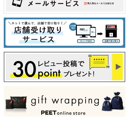
tune
絞り込んで検索する