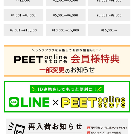
〜¥2,000
¥2,001〜¥3,000
¥3,001〜¥4,000
価格から探す
¥4,001〜¥5,000
¥5,001〜¥6,000
¥6,001〜¥8,000
円 ～
円
¥8,001〜¥10,000
¥10,001〜15,000
¥15,001〜
並び順
カテゴリ
サイズ
S
M
L
XL
XXL
XXXL
29inc
30inc
32inc
34inc
36inc
38inc
40inc
KIDS
カラー