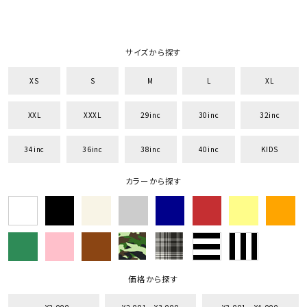
サイズから探す
XS
S
M
L
XL
XXL
XXXL
29inc
30inc
32inc
34inc
36inc
38inc
40inc
KIDS
カラーから探す
キーワードから探す
価格から探す
search