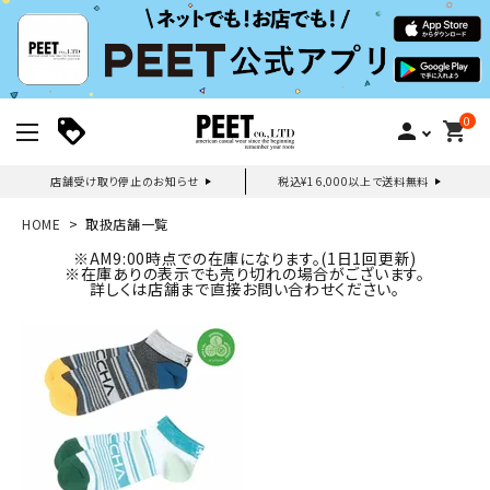
0
person
shopping_cart
店舗受け取り停止のお知らせ
税込¥16,000以上で送料無料
新規会員登録｜ログイン
HOME
取扱店舗一覧
※AM9:00時点での在庫になります。(1日1回更新)
※在庫ありの表示でも売り切れの場合がございます。
ご利用ガイド
詳しくは店舗まで直接お問い合わせください。
search
詳しい条件から探す