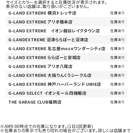
サイズとカラーを選択すると在庫状況が表示されます。
表示のない店舗は、取り扱いがございません。
G-LAND EXTREME 横浜トレッサ店
在庫あり
G-LAND EXTREME アリオ橋本店
在庫あり
G-LAND EXTREME イオン越谷レイクタウン店
在庫あり
G-LANDEXTREME 沼津ららぽーと沼津店
在庫あり
G-LAND EXTREME 名古屋mozoワンダーシティ店
在庫あり
G-LAND EXTREME ららぽーと安城店
在庫あり
G-LAND EXTREME アリオ八尾店
在庫あり
G-LAND EXTREME 大阪りんくうシークル店
在庫あり
G-LAND EXTREME 神戸ハーバーランド UMIE店
在庫あり
G-LAND SELECT イオンモール四條畷店
在庫あり
THE GARAGE CLUB福岡店
在庫あり
※AM9:00時点での在庫になります。(1日1回更新)
※在庫ありの表示でも売り切れの場合がございます。詳しくは店舗まで