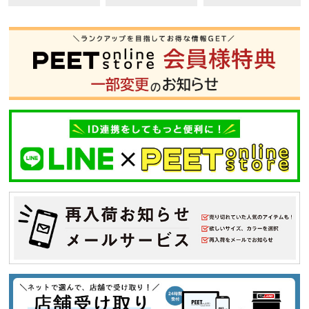
S
M
L
XL
XXL
XXXL
29inc
30inc
32inc
34inc
36inc
38inc
40inc
KIDS
カラー
tune
絞り込んで検索する