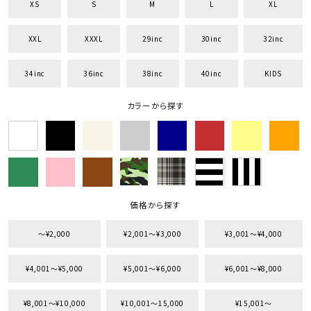
XS
S
M
L
XL
XXL
XXXL
29inc
30inc
32inc
34inc
36inc
38inc
40inc
KIDS
キーワードから探す
カラーから探す
search
価格から探す
円 ～
円
並び順
価格から探す
〜¥2,000
¥2,001〜¥3,000
¥3,001〜¥4,000
カテゴリ
¥4,001〜¥5,000
¥5,001〜¥6,000
¥6,001〜¥8,000
サイズ
¥8,001〜¥10,000
¥10,001〜15,000
¥15,001〜