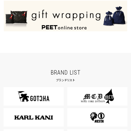
40inc
KIDS
カラー
tune
絞り込んで検索する
BRAND LIST
ブランドリスト