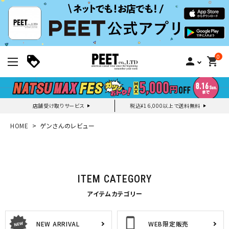
0
person
shopping_cart
店舗受け取りサービス
税込¥16,000以上で送料無料
新規会員登録｜ログイン
HOME
ゲンさんのレビュー
ご利用ガイド
ITEM CATEGORY
search
アイテムカテゴリー
NEW ARRIVAL
WEB限定販売