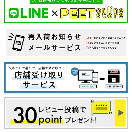
キーワードから探す
search
価格から探す
円 ～
円
並び順
カテゴリ
サイズ
S
M
L
XL
XXL
XXXL
29inc
30inc
32inc
34inc
36inc
38inc