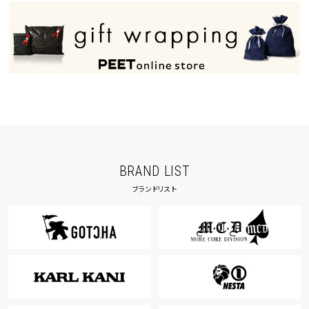
40inc
KIDS
カラー
tune
絞り込んで検索する
BRAND LIST
ブランドリスト