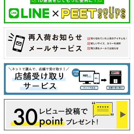
キーワードから探す
search
価格から探す
円 ～
円
並び順
カテゴリ
サイズ
S
M
L
XL
XXL
XXXL
29inc
30inc
32inc
34inc
36inc
38inc