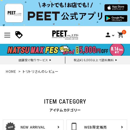
0
person
shopping_cart
店舗受け取りサービス
税込¥16,000以上で送料無料
新規会員登録｜ログイン
HOME
トリトリさんのレビュー
ご利用ガイド
ITEM CATEGORY
search
アイテムカテゴリー
NEW ARRIVAL
WEB限定販売