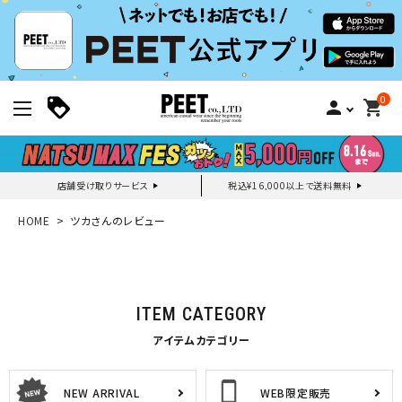
0
person
shopping_cart
店舗受け取りサービス
税込¥16,000以上で送料無料
新規会員登録｜ログイン
HOME
ツカさんのレビュー
ご利用ガイド
ITEM CATEGORY
search
アイテムカテゴリー
NEW ARRIVAL
WEB限定販売