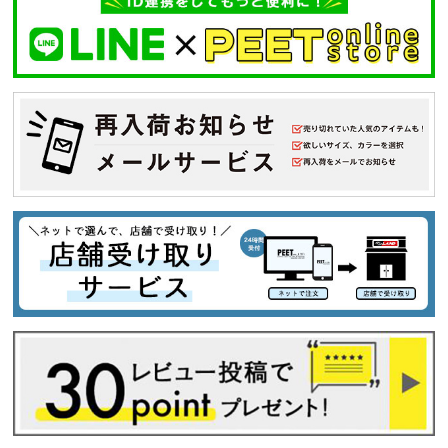
キーワードから探す
search
価格から探す
円 ～
円
並び順
カテゴリ
サイズ
S
M
L
XL
XXL
XXXL
29inc
30inc
32inc
34inc
36inc
38inc