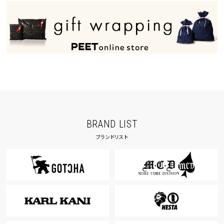
40inc
KIDS
カラー
tune
絞り込んで検索する
BRAND LIST
ブランドリスト