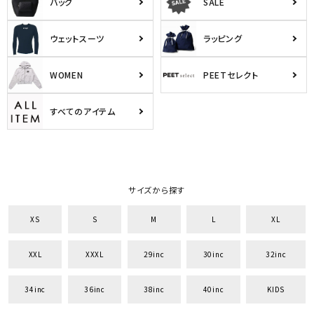
バッグ
SALE
ウェットスーツ
ラッピング
WOMEN
PEETセレクト
すべてのアイテム
サイズから探す
XS
S
M
L
XL
XXL
XXXL
29inc
30inc
32inc
34inc
36inc
38inc
40inc
KIDS