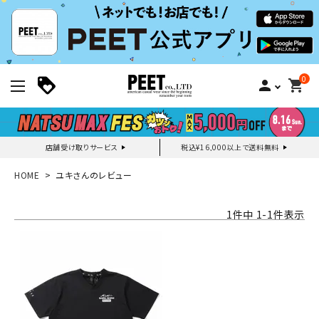
0
person
shopping_cart
店舗受け取りサービス
税込¥16,000以上で送料無料
新規会員登録｜ログイン
HOME
ユキさんのレビュー
ご利用ガイド
1
件中
1
-
1
件表示
search