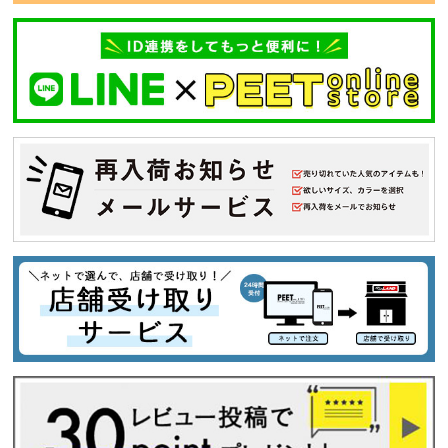
カテゴリ
サイズ
S
M
L
XL
XXL
XXXL
29inc
30inc
32inc
34inc
36inc
38inc
40inc
KIDS
カラー
tune
絞り込んで検索する