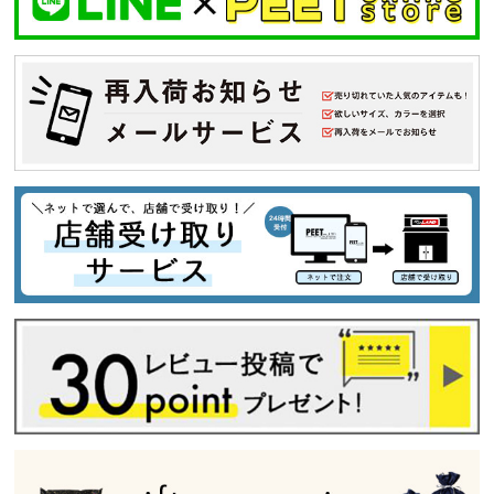
キーワードから探す
search
価格から探す
円 ～
円
並び順
カテゴリ
サイズ
S
M
L
XL
XXL
XXXL
29inc
30inc
32inc
34inc
36inc
38inc
40inc
KIDS