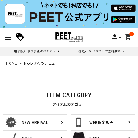
0
person
shopping_cart
店舗受け取り停止のお知らせ
税込¥16,000以上で送料無料
新規会員登録｜ログイン
HOME
Mc-bさんのレビュー
ご利用ガイド
ITEM CATEGORY
search
アイテムカテゴリー
NEW ARRIVAL
WEB限定販売
詳しい条件から探す