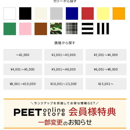
カラーから探す
キーワードから探す
search
価格から探す
価格から探す
円 ～
円
〜¥2,000
¥2,001〜¥3,000
¥3,001〜¥4,000
並び順
¥4,001〜¥5,000
¥5,001〜¥6,000
¥6,001〜¥8,000
カテゴリ
¥8,001〜¥10,000
¥10,001〜15,000
¥15,001〜
サイズ
S
M
L
XL
XXL
XXXL
29inc
30inc
32inc