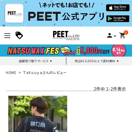
0
person
shopping_cart
店舗受け取りサービス
税込¥16,000以上で送料無料
新規会員登録｜ログイン
HOME
Ｔａｔｓｕｙａさんのレビュー
ご利用ガイド
2
件中
1
-
2
件表示
search