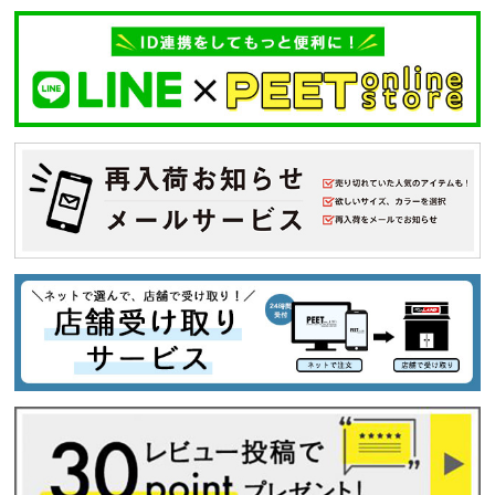
34inc
36inc
38inc
40inc
KIDS
カラー
tune
絞り込んで検索する