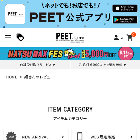
0
person
shopping_cart
店舗受け取りサービス
税込¥16,000以上で送料無料
新規会員登録｜ログイン
HOME
姫さんのレビュー
ご利用ガイド
ITEM CATEGORY
search
アイテムカテゴリー
NEW ARRIVAL
WEB限定販売