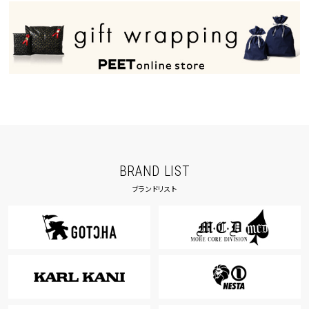
40inc
KIDS
カラー
tune
絞り込んで検索する
BRAND LIST
ブランドリスト