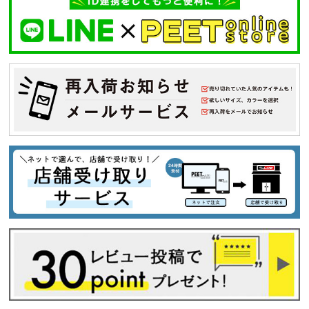
キーワードから探す
search
価格から探す
円 ～
円
並び順
カテゴリ
サイズ
S
M
L
XL
XXL
XXXL
29inc
30inc
32inc
34inc
36inc
38inc