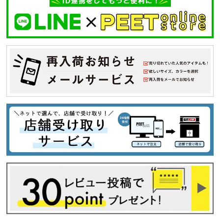
キーワードから探す
search
価格から探す
円 ～
円
並び順
カテゴリ
サイズ
S
M
L
XL
XXL
XXXL
29inc
30inc
32inc
34inc
36inc
38inc