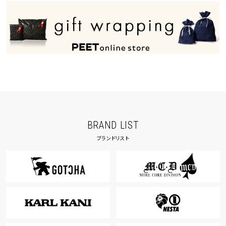
40inc
KIDS
カラー
tune
絞り込んで検索する
BRAND LIST
ブランドリスト