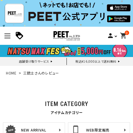
0
person
shopping_cart
店舗受け取りサービス
税込¥16,000以上で送料無料
新規会員登録｜ログイン
HOME
三銃士さんのレビュー
ご利用ガイド
ITEM CATEGORY
search
アイテムカテゴリー
NEW ARRIVAL
WEB限定販売