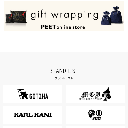
40inc
KIDS
カラー
tune
絞り込んで検索する
BRAND LIST
ブランドリスト