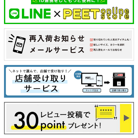
キーワードから探す
search
価格から探す
円 ～
円
並び順
カテゴリ
サイズ
S
M
L
XL
XXL
XXXL
29inc
30inc
32inc
34inc
36inc
38inc