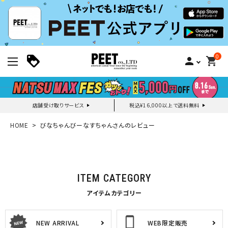
0
person
shopping_cart
店舗受け取りサービス
税込¥16,000以上で送料無料
新規会員登録｜ログイン
HOME
びなちゃんびーなすちゃんさんのレビュー
ご利用ガイド
ITEM CATEGORY
search
アイテムカテゴリー
NEW ARRIVAL
WEB限定販売