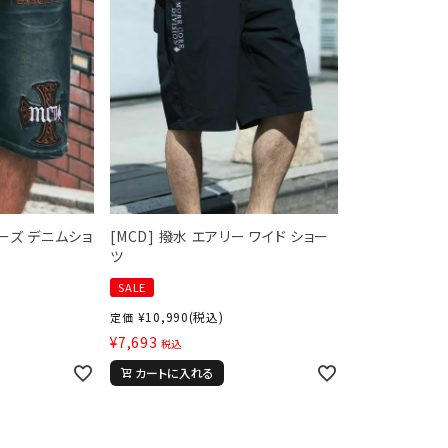
ルーズ デニムショ
[MCD] 撥水 エアリー ワイド ショー
ツ
SALE
¥
10,990
(税込)
定価
¥
7,693
税込
カートに入れる