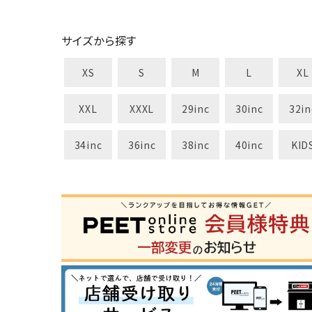
カテゴリ
サイズから探す
XS
S
M
L
XL
サイズ
S
M
L
X
XXL
XXXL
29inc
30inc
32in
29inc
30inc
32inc
34
カラー
34inc
36inc
38inc
40inc
KID