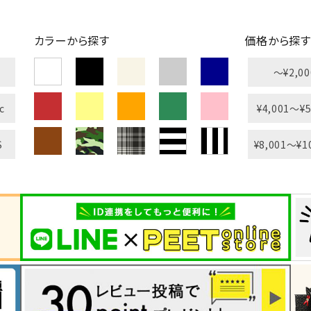
カラーから探す
価格から探す
〜¥2,00
L
XXL
XXXL
c
¥4,001〜¥5
inc
36inc
38inc
40inc
KIDS
S
¥8,001〜¥1
絞り込んで検索する
tune