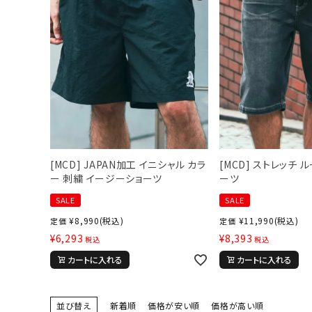
ブランドメニュー
新商品
カテゴリー
スタイリング
ニュース・特集
[MCD] JAPAN加工 イニシャル カラ
[MCD] ストレッチ 
ランキング
ー 刺繍 イージーショーツ
ーツ
お問い合わせ
SALE
SALE
¥
8,990
(税込)
¥
11,990
(税込)
定価
定価
¥
6,293
¥
8,393
税込
税込
カートに入れる
カートに入れる
並び替え
新着順
価格が安い順
価格が高い順