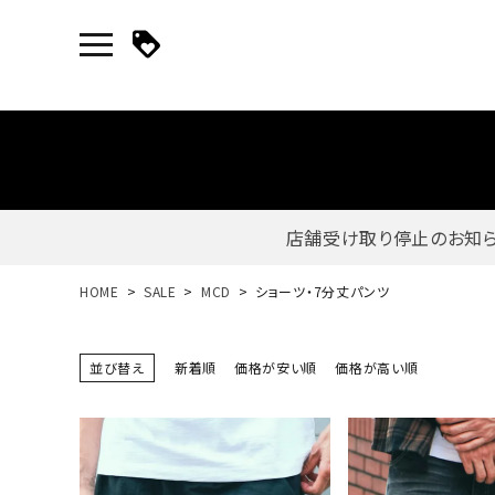
店舗受け取り停止のお知
新規会員登録｜ログイン
HOME
SALE
MCD
ショーツ・7分丈パンツ
ご利用ガイド
並び替え
新着順
価格が安い順
価格が高い順
search