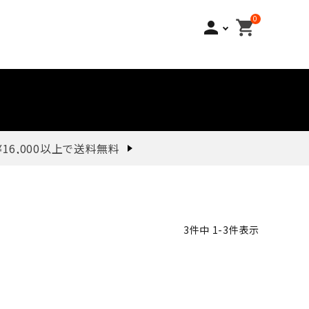
0
person
shopping_cart
¥16,000以上で送料無料
3
件中
1
-
3
件表示