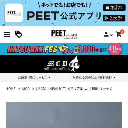
0
person
shopping_cart
店舗受け取りサービス
税込¥16,000以上で送料無料
新規会員登録｜ログイン
HOME
MCD
[MCD] JAPAN加工 メモリアル ロゴ刺繍 キャップ
ご利用ガイド
search