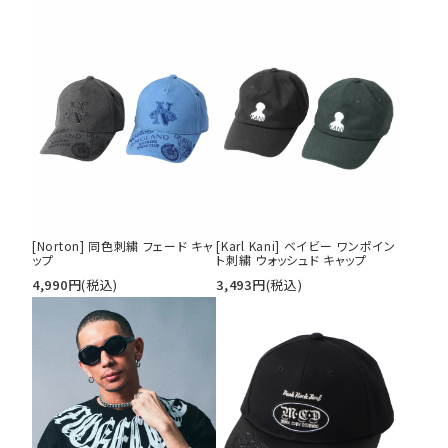
価格から探す
円 ～
円
並び順
カテゴリ
サイズ
[Norton] 同色刺繍 フェード キャ
[Karl Kani] ベイビー ワンポイン
ップ
ト刺繍 ウォッシュド キャップ
S
M
L
4,990
円
(税込)
3,493
円
(税込)
XL
XXL
XXXL
29inc
30inc
32inc
34inc
36inc
38inc
40inc
KIDS
カラー