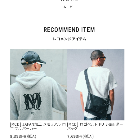
ムービー
RECOMMEND ITEM
レコメンドアイテム
キーワードから探す
[MCD] JAPAN加工 メモリアル ロ
[MCD] ロゴベルト PU ショルダー
search
ゴ プルパーカー
バッグ
8,393
円
(税込)
7,693
円
(税込)