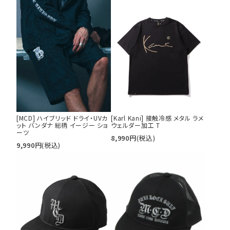
[MCD] ハイブリッド ドライ・UVカ
[Karl Kani] 接触冷感 メタル ラメ
ット バンダナ 総柄 イージー ショ
ウェルダー加工 T
ーツ
8,990
円
(税込)
9,990
円
(税込)