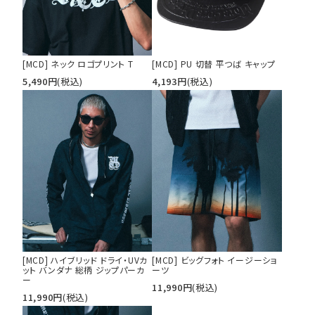
tune
絞り込んで検索する
[MCD] ネック ロゴプリント T
[MCD] PU 切替 平つば キャップ
5,490
円
(税込)
4,193
円
(税込)
[MCD] ハイブリッド ドライ・UVカ
[MCD] ビッグフォト イージーショ
ット バンダナ 総柄 ジップパーカ
ーツ
ー
11,990
円
(税込)
11,990
円
(税込)