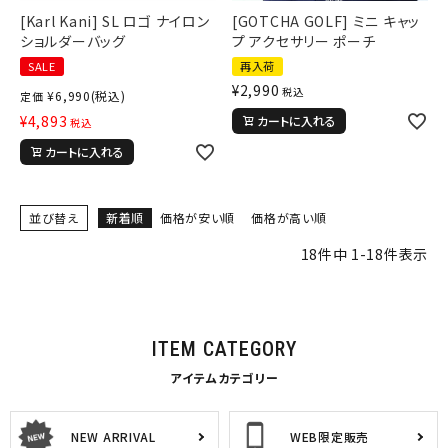
[Karl Kani] SL ロゴ ナイロン
[GOTCHA GOLF] ミニ キャッ
カテゴリ
ショルダーバッグ
プ アクセサリー ポーチ
SALE
再入荷
¥
2,990
税込
¥
6,990
(税込)
定価
サイズ
¥
4,893
カートに入れる
税込
S
M
L
カートに入れる
XL
XXL
XXXL
29inc
30inc
32inc
34inc
36inc
38inc
並び替え
新着順
価格が安い順
価格が高い順
40inc
KIDS
18
件中
1
-
18
件表示
カラー
ITEM CATEGORY
アイテムカテゴリー
tune
絞り込んで検索する
NEW ARRIVAL
WEB限定販売