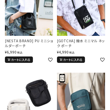
新作アイテム
ニュース・特集
[NESTA BRAND] PU ミニショ
[GOTCHA] 撥水 ミニマル ネッ
ルダーポーチ
ク ポーチ
¥
6,990
¥
4,990
税込
税込
カートに入れる
カートに入れる