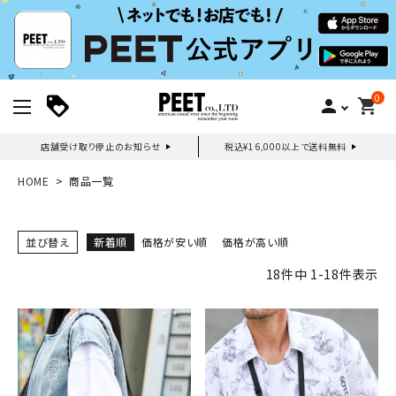
0
person
shopping_cart
店舗受け取り停止のお知らせ
税込¥16,000以上で送料無料
新規会員登録｜ログイン
HOME
商品一覧
ご利用ガイド
並び替え
新着順
価格が安い順
価格が高い順
18
件中
1
-
18
件表示
search
詳しい条件から探す