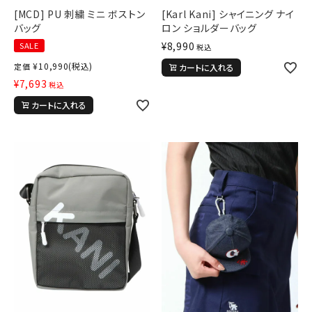
[MCD] PU 刺繍 ミニ ボストン
[Karl Kani] シャイニング ナイ
バッグ
ロン ショルダーバッグ
¥
8,990
SALE
税込
¥
10,990
(税込)
定価
カートに入れる
¥
7,693
税込
カートに入れる
キーワードから探す
search
価格から探す
円 ～
円
並び順