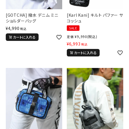
[GOTCHA] 撥水 デニム ミニ
[Karl Kani] キルト パファー サ
ショルダーバッグ
コッシュ
¥
4,990
SALE
税込
¥
9,990
(税込)
定価
カートに入れる
¥
6,993
税込
カートに入れる