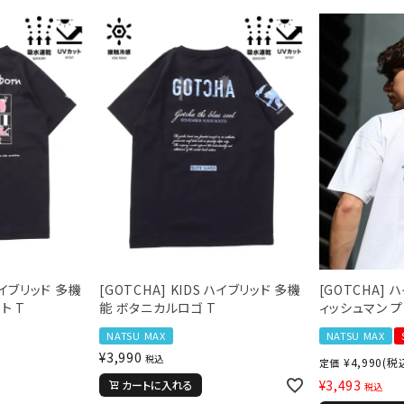
ら探す
並び順
円 ～
円
 ハイブリッド 多機
[GOTCHA] KIDS ハイブリッド 多機
[GOTCHA] 
ト T
能 ボタニカルロゴ T
ィッシュマン プ
NATSU MAX
NATSU MAX
¥
3,990
税込
¥
4,990
(税
定価
¥
3,493
カートに入れる
税込
L
XXL
XXXL