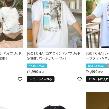
イン ハイブリッド
[GOTCHA] コアライン ハイブリッド
[GOTCHA] 
刺繍 T
多機能 パームツリー フォト T
ーフフォト Vネ
NATSU MAX
NATSU MAX
¥
4,990
¥
4,990
税込
税込
カートに入れる
カートに入れ