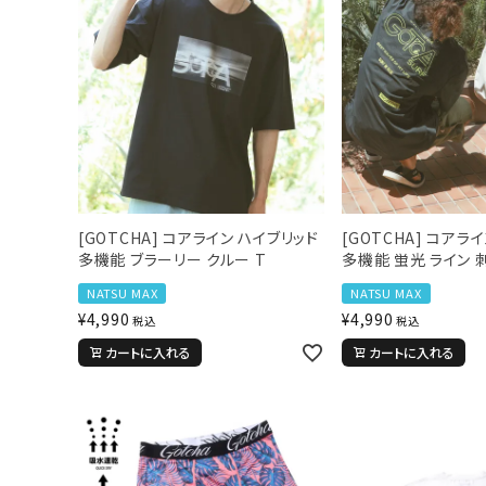
新作アイテム
ニュース・特集
[GOTCHA] コアライン ハイブリッド
[GOTCHA] コアラ
多機能 ブラーリー クルー T
多機能 蛍光 ライン 
NATSU MAX
NATSU MAX
¥
4,990
¥
4,990
税込
税込
カートに入れる
カートに入れる