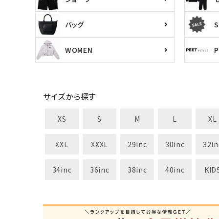
バッグ
S
WOMEN
サイズから探す
XS
S
M
L
XL
XXL
XXXL
29inc
30inc
32in
34inc
36inc
38inc
40inc
KID