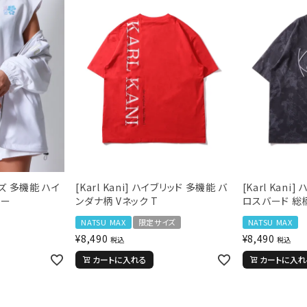
ンズ 多機能 ハイ
[Karl Kani] ハイブリッド 多機能 バ
[Karl Kani
カー
ンダナ柄 Vネック T
ロスバード 総柄
NATSU MAX
限定サイズ
NATSU MAX
¥
8,490
¥
8,490
税込
税込
カートに入れる
カートに入れ