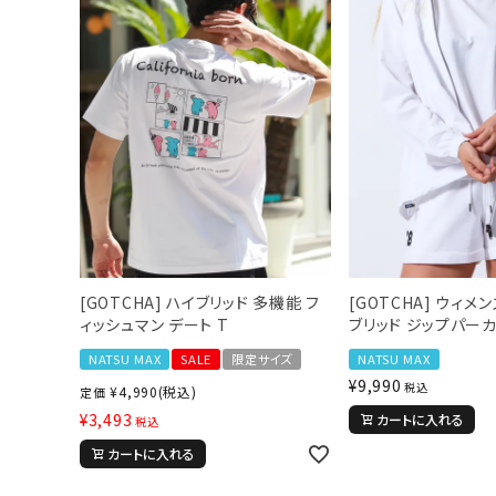
[GOTCHA] ハイブリッド 多機能 フ
[GOTCHA] ウィメ
ィッシュマン デート T
ブリッド ジップパー
NATSU MAX
SALE
限定サイズ
NATSU MAX
¥
9,990
税込
¥
4,990
(税込)
定価
¥
3,493
カートに入れる
税込
カートに入れる