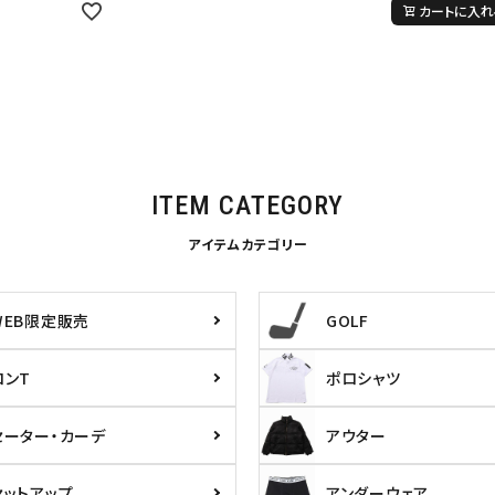
inc
36inc
38inc
40inc
KIDS
カートに入れ
絞り込んで検索する
tune
ITEM CATEGORY
アイテムカテゴリー
WEB限定販売
GOLF
ロンT
ポロシャツ
セーター・カーデ
アウター
セットアップ
アンダーウェア