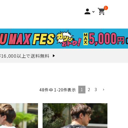
0
person
shopping_cart
¥16,000以上で送料無料
1
2
3
48
件中
1
-
20
件表示