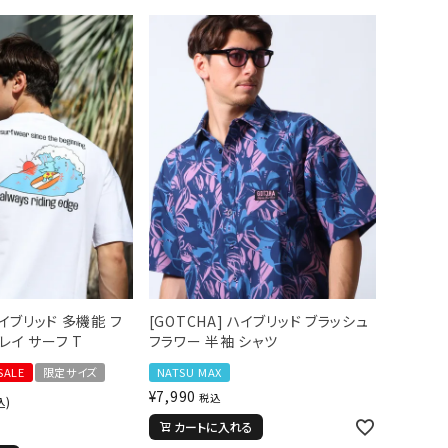
ハイブリッド 多機能 フ
[GOTCHA] ハイブリッド ブラッシュ
レイ サーフ T
フラワー 半袖 シャツ
SALE
限定サイズ
NATSU MAX
¥
7,990
税込
込)
カートに入れる