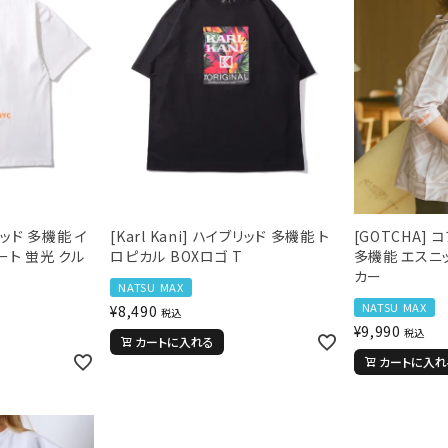
ブリッド 多機能 イ
[Karl Kani] ハイブリッド 多機能 ト
[GOTCHA]
ート 蛍光 クル
ロピカル BOXロゴ T
多機能 エスニ
カー
NATSU MAX
NATSU MAX
¥
8,490
税込
¥
9,990
税込
カートに入れる
カートに入れ