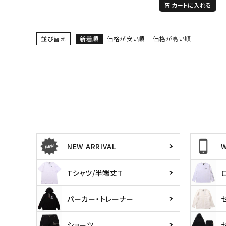
29inc
30inc
32inc
34
カートに入れる
カラー
並び替え
新着順
価格が安い順
価格が高い順
NEW ARRIVAL
Tシャツ/半端丈T
パーカー・トレーナー
ショーツ