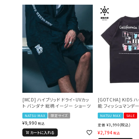
キーワードから探す
価格か
search
カテゴリ
[MCD] ハイブリッド ドライ・UVカッ
[GOTCHA] KIDS
ト バンダナ 総柄 イージー ショーツ
能 フィッシュマンデー
NATSU MAX
限定サイズ
NATSU MAX
SALE
¥
9,990
税込
¥
3,990
(税込)
定価
サイズ
¥
2,794
カートに入れる
税込
S
M
L
X