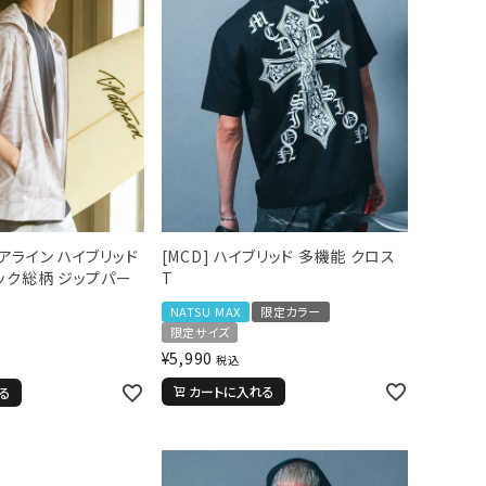
 コアライン ハイブリッド
[MCD] ハイブリッド 多機能 クロス
ック総柄 ジップパー
T
NATSU MAX
限定カラー
限定サイズ
¥
5,990
税込
カートに入れる
る