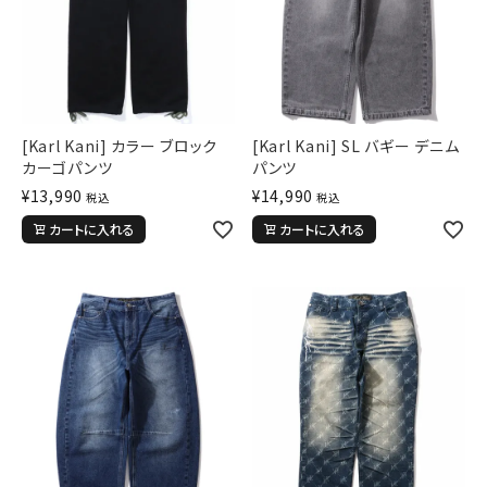
キーワードから探す
search
価格から探す
[Karl Kani] カラー ブロック
[Karl Kani] SL バギー デニム
カーゴパンツ
パンツ
円 ～
円
¥
13,990
¥
14,990
税込
税込
並び順
カートに入れる
カートに入れる
カテゴリ
サイズ
S
M
L
XL
XXL
XXXL
29inc
30inc
32inc