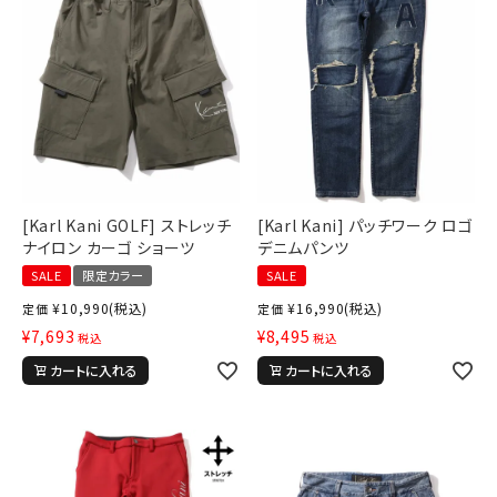
[Karl Kani GOLF] ストレッチ
[Karl Kani] パッチワーク ロゴ
ナイロン カーゴ ショーツ
デニムパンツ
SALE
限定カラー
SALE
¥
10,990
(税込)
¥
16,990
(税込)
定価
定価
¥
7,693
¥
8,495
税込
税込
カートに入れる
カートに入れる