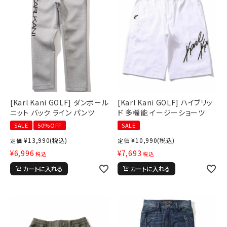
新作アイテム
ニュース・特集
[Karl Kani GOLF] ダンボール
[Karl Kani GOLF] ハイブリッ
ニット バック ライン パンツ
ド 多機能 イージーショーツ
SALE
50%OFF
SALE
¥
13,990
(税込)
¥
10,990
(税込)
定価
定価
¥
6,996
¥
7,693
税込
税込
カートに入れる
カートに入れる