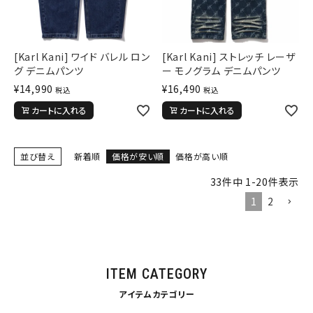
34inc
36inc
38inc
40inc
KIDS
カラー
[Karl Kani] ワイド バレル ロン
[Karl Kani] ストレッチ レーザ
グ デニムパンツ
ー モノグラム デニムパンツ
¥
14,990
¥
16,490
税込
税込
カートに入れる
カートに入れる
tune
絞り込んで検索する
並び替え
新着順
価格が安い順
価格が高い順
33
件中
1
-
20
件表示
1
2
ITEM CATEGORY
アイテムカテゴリー