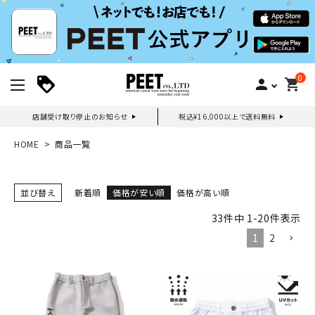
0
person
shopping_cart
店舗受け取り停止のお知らせ
税込¥16,000以上で送料無料
新規会員登録｜ログイン
HOME
商品一覧
ご利用ガイド
並び替え
新着順
価格が安い順
価格が高い順
33
件中
1
-
20
件表示
search
1
2
詳しい条件から探す