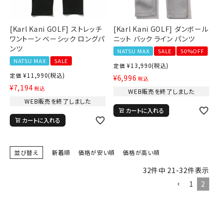
[Karl Kani GOLF] ストレッチ
[Karl Kani GOLF] ダンボール
ワントーン ベーシック ロングパ
ニット バック ライン パンツ
ンツ
NATSU MAX
SALE
50%OFF
NATSU MAX
SALE
¥
13,990
(税込)
定価
¥
11,990
(税込)
定価
¥
6,996
税込
¥
7,194
税込
WEB販売を終了しました
WEB販売を終了しました
カートに入れる
カートに入れる
並び替え
新着順
価格が安い順
価格が高い順
キーワードから探す
32
件中
21
-
32
件表示
search
1
2
価格から探す
円 ～
円