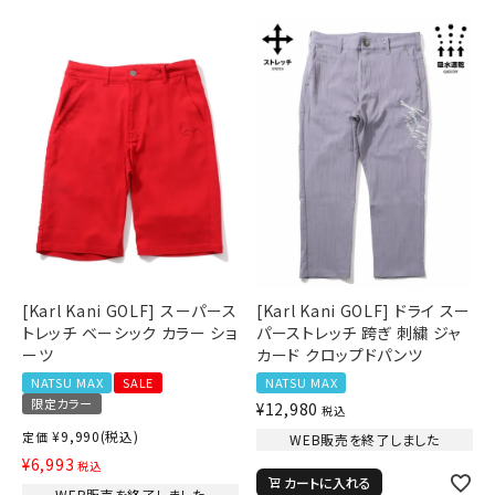
[Karl Kani GOLF] スーパース
[Karl Kani GOLF] ドライ スー
トレッチ ベーシック カラー ショ
パーストレッチ 跨ぎ 刺繍 ジャ
ーツ
カード クロップドパンツ
NATSU MAX
SALE
NATSU MAX
限定カラー
¥
12,980
税込
¥
9,990
(税込)
定価
WEB販売を終了しました
¥
6,993
税込
カートに入れる
WEB販売を終了しました