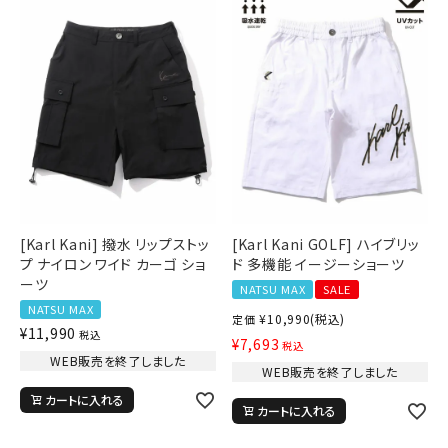
詳しい条件から探す
新作アイテム
ニュース・特集
[Karl Kani] 撥水 リップストッ
[Karl Kani GOLF] ハイブリッ
プ ナイロン ワイド カーゴ ショ
ド 多機能 イージーショーツ
ーツ
NATSU MAX
SALE
NATSU MAX
¥
10,990
(税込)
定価
¥
11,990
税込
¥
7,693
税込
WEB販売を終了しました
WEB販売を終了しました
カートに入れる
カートに入れる