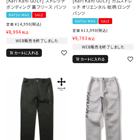
[Karl Kani GOLF] ストレッチ
[Karl Kani GOLF] ガムストレ
ボンディング 裏フリース パンツ
ッチ オリエンタル 総柄 ロング
パンツ
NATSU MAX
SALE
NATSU MAX
SALE
¥
14,990
(税込)
定価
¥
13,990
(税込)
定価
¥
8,994
税込
¥
9,793
税込
WEB販売を終了しました
WEB販売を終了しました
カートに入れる
カートに入れる