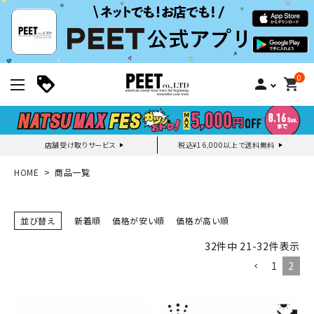
0
person
shopping_cart
店舗受け取りサービス
税込¥16,000以上で送料無料
新規会員登録｜ログイン
HOME
商品一覧
ご利用ガイド
並び替え
新着順
価格が安い順
価格が高い順
32
件中
21
-
32
件表示
search
1
2