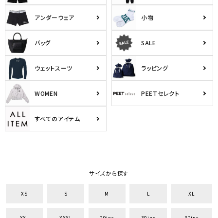
tune
絞り込んで検索する
アンダーウェア
小物
バッグ
SALE
ウェットスーツ
ラッピング
WOMEN
PEETセレクト
すべてのアイテム
サイズから探す
XS
S
M
L
XL
XXL
XXXL
29inc
30inc
32inc