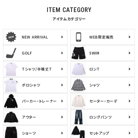
並び順
ITEM CATEGORY
アイテムカテゴリー
カテゴリ
NEW ARRIVAL
WEB限定販売
GOLF
SWIM
サイズ
S
M
L
Tシャツ/半端丈T
ロンT
XL
XXL
XXXL
29inc
30inc
32inc
ポロシャツ
シャツ
34inc
36inc
38inc
40inc
KIDS
パーカー・トレーナー
セーター・カーデ
カラー
アウター
ロングパンツ
ショーツ
セットアップ