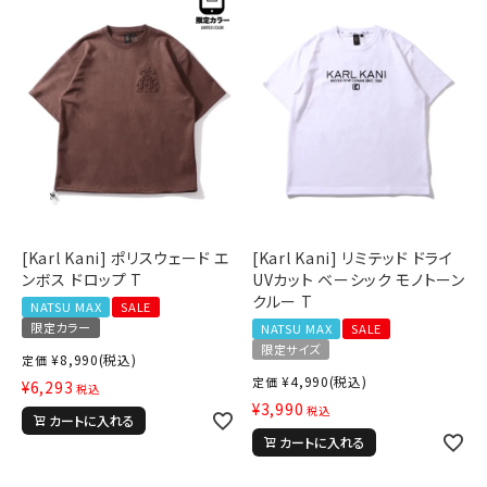
サイズ
S
M
L
XL
XXL
XXXL
29inc
30inc
32inc
34inc
36inc
38inc
40inc
KIDS
カラー
[Karl Kani] ポリスウェード エ
[Karl Kani] リミテッド ドライ
ンボス ドロップ T
UVカット ベーシック モノトーン
クルー T
NATSU MAX
SALE
限定カラー
NATSU MAX
SALE
限定サイズ
tune
¥
8,990
(税込)
絞り込んで検索する
定価
¥
4,990
(税込)
定価
¥
6,293
税込
¥
3,990
税込
カートに入れる
カートに入れる