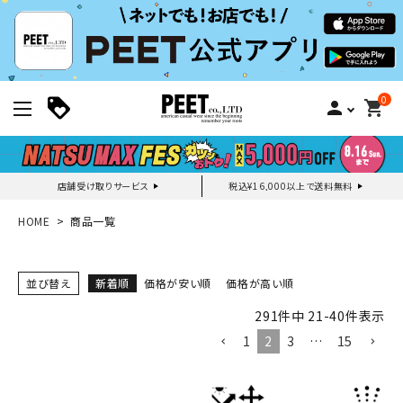
0
person
shopping_cart
店舗受け取りサービス
税込¥16,000以上で送料無料
新規会員登録｜ログイン
HOME
商品一覧
ご利用ガイド
並び替え
新着順
価格が安い順
価格が高い順
291
件中
21
-
40
件表示
search
1
2
3
…
15