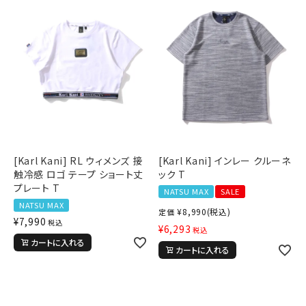
[Karl Kani] RL ウィメンズ 接
[Karl Kani] インレー クルーネ
触冷感 ロゴ テープ ショート丈
ック T
プレート T
NATSU MAX
SALE
NATSU MAX
¥
8,990
(税込)
定価
¥
7,990
税込
¥
6,293
税込
カートに入れる
カートに入れる