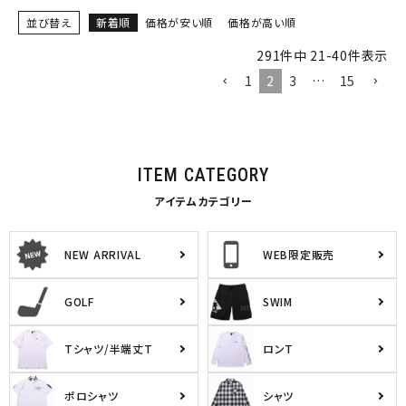
並び替え
新着順
価格が安い順
価格が高い順
291
件中
21
-
40
件表示
1
2
3
…
15
ITEM CATEGORY
アイテムカテゴリー
NEW ARRIVAL
WEB限定販売
GOLF
SWIM
Tシャツ/半端丈T
ロンT
ポロシャツ
シャツ