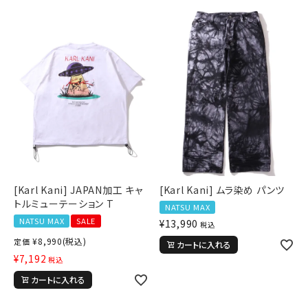
[Karl Kani] JAPAN加工 キャ
[Karl Kani] ムラ染め パンツ
トルミューテーション T
NATSU MAX
NATSU MAX
SALE
¥
13,990
税込
¥
8,990
(税込)
定価
カートに入れる
¥
7,192
税込
カートに入れる