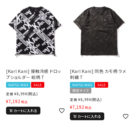
[Karl Kani] 接触冷感 ドロッ
[Karl Kani] 同色 カモ柄 ラメ
プショルダー 総柄 T
刺繍 T
NATSU MAX
SALE
NATSU MAX
SALE
限定サイズ
¥
8,990
(税込)
定価
¥
8,990
(税込)
定価
¥
7,192
税込
¥
7,192
税込
カートに入れる
カートに入れる