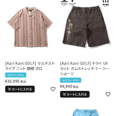
詳しい条件から探す
新作アイテム
ニュース・特集
[Karl Kani GOLF] マルチスト
[Karl Kani GOLF] ドライ UV
ライプ ニット 開襟 ポロ
カット ガムストレッチ イージー
ショーツ
NATSU MAX
NATSU MAX
¥
10,990
税込
¥
9,990
税込
カートに入れる
カートに入れる