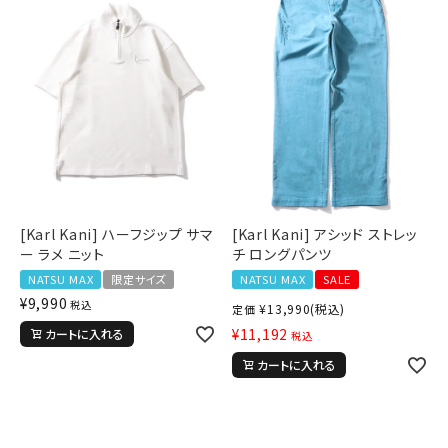
[Karl Kani] ハーフジップ サマ
[Karl Kani] アシッド ストレッ
ー ラメ ニット
チ ロングパンツ
NATSU MAX
限定サイズ
NATSU MAX
SALE
¥
9,990
税込
¥
13,990
(税込)
定価
¥
11,192
カートに入れる
税込
カートに入れる