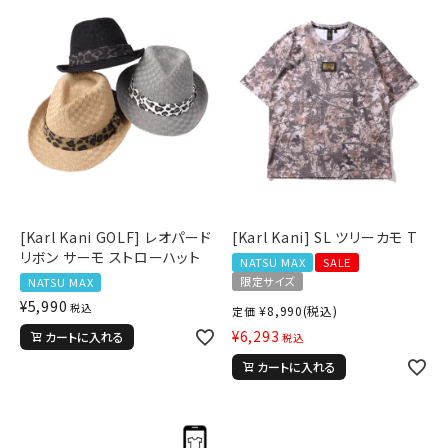
キーワードから探す
search
[Karl Kani GOLF] レオパード
[Karl Kani] SL ツリーカモ T
価格から探す
リボン サーモ ストローハット
NATSU MAX
SALE
限定サイズ
NATSU MAX
円 ～
円
¥
5,990
税込
¥
8,990
(税込)
定価
並び順
¥
6,293
カートに入れる
税込
カートに入れる
カテゴリ