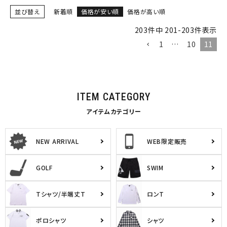
並び替え
新着順
価格が安い順
価格が高い順
203
件中
201
-
203
件表示
1
…
10
11
ITEM CATEGORY
アイテムカテゴリー
NEW ARRIVAL
WEB限定販売
GOLF
SWIM
Tシャツ/半端丈T
ロンT
ポロシャツ
シャツ