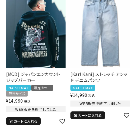
詳しい条件から探す
新作アイテム
ニュース・特集
[MCD] ジャパンエンカウント
[Karl Kani] ストレッチ アシッ
ジップパーカー
ド デニムパンツ
NATSU MAX
限定カラー
NATSU MAX
限定サイズ
¥
14,990
税込
¥
14,990
税込
WEB販売を終了しました
WEB販売を終了しました
カートに入れる
カートに入れる