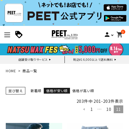
0
person
shopping_cart
店舗受け取りサービス
税込¥16,000以上で送料無料
新規会員登録｜ログイン
HOME
商品一覧
ご利用ガイド
並び替え
新着順
価格が安い順
価格が高い順
203
件中
201
-
203
件表示
search
1
…
10
11