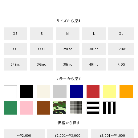
サイズから探す
XS
S
M
L
XL
XXL
XXXL
29inc
30inc
32inc
キーワードから探す
search
34inc
36inc
38inc
40inc
KIDS
価格から探す
カラーから探す
円 ～
円
並び順
価格から探す
カテゴリ
〜¥2,000
¥2,001〜¥3,000
¥3,001〜¥4,000