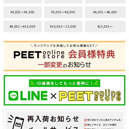
サイズ
¥4,001〜¥5,000
¥5,001〜¥6,000
¥6,001〜¥8,000
S
M
L
XL
XXL
XXXL
¥8,001〜¥10,000
¥10,001〜15,000
¥15,001〜
29inc
30inc
32inc
34inc
36inc
38inc
40inc
KIDS
カラー
tune
絞り込んで検索する