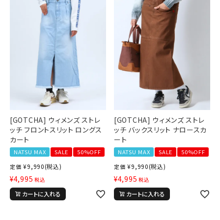
詳しい条件から探す
新作アイテム
ニュース・特集
[GOTCHA] ウィメンズ ストレ
[GOTCHA] ウィメンズ ストレ
ッチ フロントスリット ロングス
ッチ バックスリット ナロースカ
カート
ート
NATSU MAX
SALE
50%OFF
NATSU MAX
SALE
50%OFF
¥
9,990
(税込)
¥
9,990
(税込)
定価
定価
¥
4,995
¥
4,995
税込
税込
カートに入れる
カートに入れる