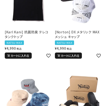
キーワードから探す
search
[Karl Kani] 抗菌防臭 テレコ
[Norton] DX メタリック MAX
タンクトップ
メッシュ キャップ
価格から探す
NATSU MAX
NATSU MAX
円 ～
円
¥
4,990
¥
4,990
税込
税込
並び順
カートに入れる
カートに入れる
カテゴリ
サイズ
S
M
L
XL
XXL
XXXL