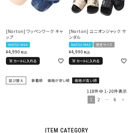
29inc
30inc
32inc
34inc
36inc
38inc
40inc
KIDS
カラー
[Norton] ワッペンワーク キャ
[Norton] ユニオンジャック サ
ップ
ンダル
NATSU MAX
NATSU MAX
限定サイズ
¥
4,990
¥
4,990
税込
税込
カートに入れる
カートに入れる
tune
絞り込んで検索する
並び替え
新着順
価格が安い順
価格が高い順
118
件中
1
-
20
件表示
1
2
…
6
ITEM CATEGORY