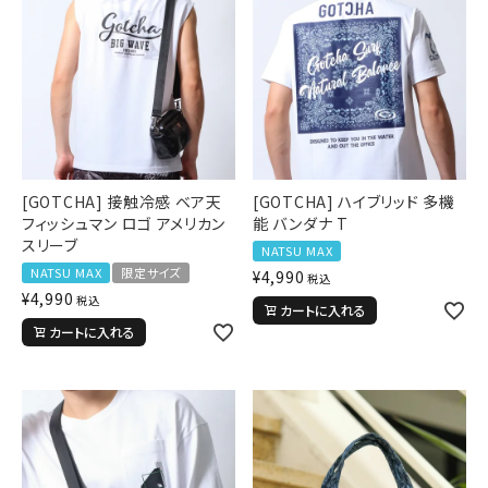
[GOTCHA] 接触冷感 ベア天
[GOTCHA] ハイブリッド 多機
フィッシュマン ロゴ アメリカン
能 バンダナ T
スリーブ
NATSU MAX
NATSU MAX
限定サイズ
¥
4,990
税込
¥
4,990
税込
カートに入れる
カートに入れる