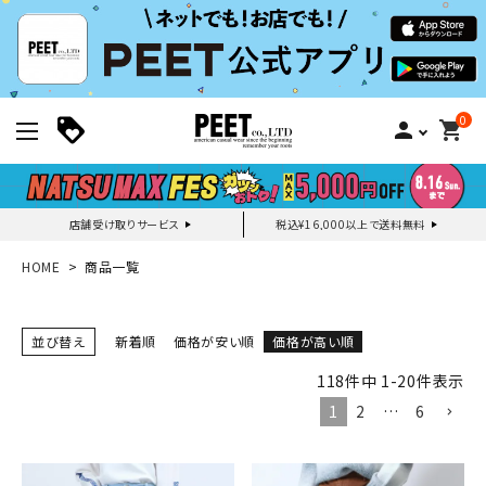
0
person
shopping_cart
店舗受け取りサービス
税込¥16,000以上で送料無料
新規会員登録｜ログイン
HOME
商品一覧
ご利用ガイド
並び替え
新着順
価格が安い順
価格が高い順
118
件中
1
-
20
件表示
search
1
2
…
6