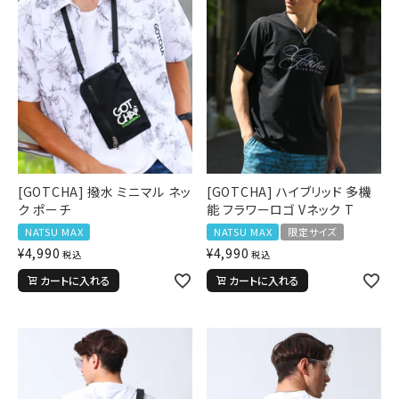
[GOTCHA] 撥水 ミニマル ネッ
[GOTCHA] ハイブリッド 多機
ク ポーチ
能 フラワーロゴ Vネック T
NATSU MAX
NATSU MAX
限定サイズ
¥
4,990
¥
4,990
税込
税込
カートに入れる
カートに入れる