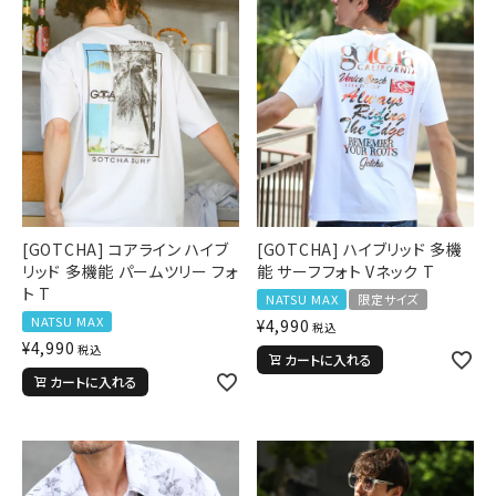
[GOTCHA] コアライン ハイブ
[GOTCHA] ハイブリッド 多機
リッド 多機能 パームツリー フォ
能 サーフフォト Vネック T
ト T
NATSU MAX
限定サイズ
NATSU MAX
¥
4,990
税込
¥
4,990
税込
カートに入れる
カートに入れる