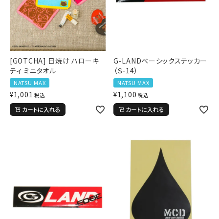
[GOTCHA] 日焼け ハローキ
G-LANDベーシックステッカー
ティ ミニタオル
（Ｓ-14）
NATSU MAX
NATSU MAX
¥
1,001
¥
1,100
税込
税込
カートに入れる
カートに入れる