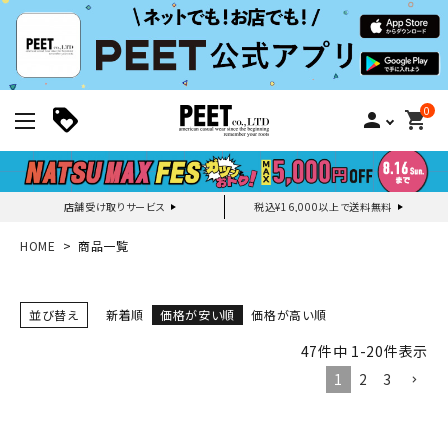
0
person
shopping_cart
店舗受け取りサービス
税込¥16,000以上で送料無料
新規会員登録｜ログイン
HOME
商品一覧
ご利用ガイド
並び替え
新着順
価格が安い順
価格が高い順
47
件中
1
-
20
件表示
search
1
2
3