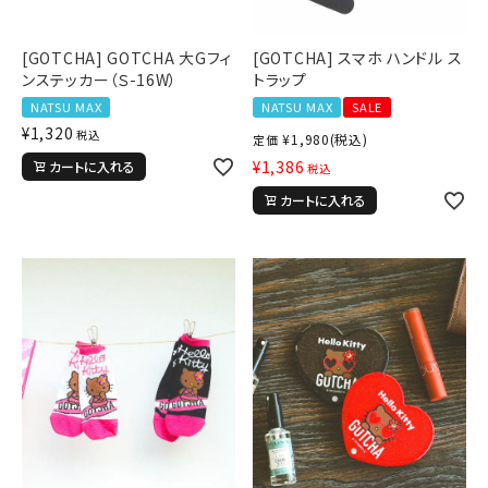
[GOTCHA] GOTCHA 大Gフィ
[GOTCHA] スマホ ハンドル ス
ンステッカー（Ｓ-16W）
トラップ
NATSU MAX
NATSU MAX
SALE
¥
1,320
税込
¥
1,980
(税込)
定価
¥
1,386
カートに入れる
税込
カートに入れる