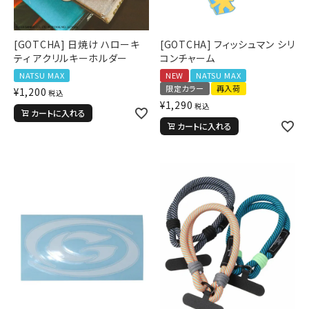
[GOTCHA] 日焼け ハローキ
[GOTCHA] フィッシュマン シリ
ティ アクリルキーホルダー
コンチャーム
NATSU MAX
NEW
NATSU MAX
限定カラー
再入荷
¥
1,200
税込
¥
1,290
税込
カートに入れる
カートに入れる