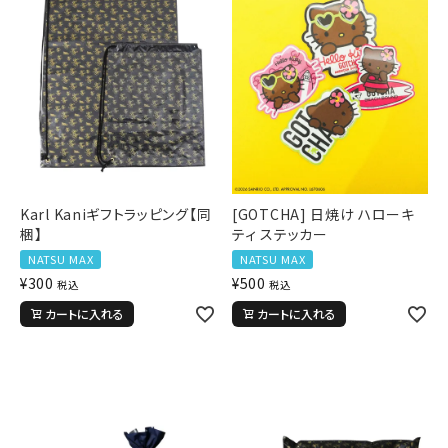
Karl Kaniギフトラッピング【同
[GOTCHA] 日焼け ハローキ
梱】
ティ ステッカー
NATSU MAX
NATSU MAX
¥
300
¥
500
税込
税込
カートに入れる
カートに入れる