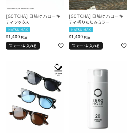
キーワードから探す
[GOTCHA] 日焼け ハローキ
[GOTCHA] 日焼け ハローキ
ティ ソックス
ティ 折りたたみミラー
search
NATSU MAX
NATSU MAX
¥
1,400
¥
1,400
税込
税込
価格から探す
カートに入れる
カートに入れる
円 ～
円
並び順
カテゴリ
サイズ
S
M
L
XL
XXL
XXXL
29inc
30inc
32inc