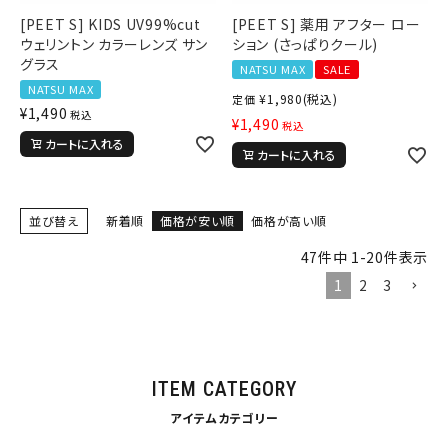
34inc
36inc
38inc
[PEET S] KIDS UV99%cut
[PEET S] 薬用 アフター ロー
40inc
KIDS
ウェリントン カラーレンズ サン
ション (さっぱりクール)
カラー
グラス
NATSU MAX
SALE
NATSU MAX
¥
1,980
(税込)
定価
¥
1,490
税込
¥
1,490
税込
カートに入れる
カートに入れる
tune
絞り込んで検索する
並び替え
新着順
価格が安い順
価格が高い順
47
件中
1
-
20
件表示
1
2
3
ITEM CATEGORY
アイテムカテゴリー