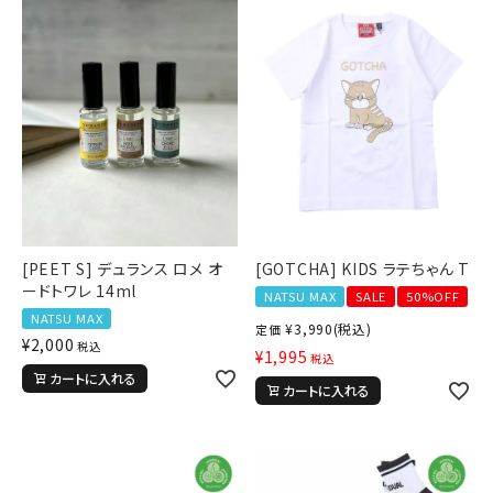
詳しい条件から探す
新作アイテム
ニュース・特集
[PEET S] デュランス ロメ オ
[GOTCHA] KIDS ラテちゃん T
ードトワレ 14ml
NATSU MAX
SALE
50%OFF
NATSU MAX
¥
3,990
(税込)
定価
¥
2,000
税込
¥
1,995
税込
カートに入れる
カートに入れる