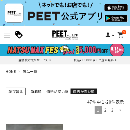
0
person
shopping_cart
店舗受け取りサービス
税込¥16,000以上で送料無料
新規会員登録｜ログイン
HOME
商品一覧
ご利用ガイド
並び替え
新着順
価格が安い順
価格が高い順
47
件中
1
-
20
件表示
search
1
2
3