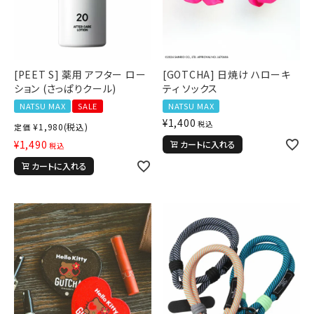
キーワードから探す
[PEET S] 薬用 アフター ロー
[GOTCHA] 日焼け ハローキ
search
ション (さっぱりクール)
ティ ソックス
NATSU MAX
SALE
NATSU MAX
価格から探す
¥
1,400
税込
¥
1,980
(税込)
定価
円 ～
円
¥
1,490
カートに入れる
税込
カートに入れる
並び順
カテゴリ
サイズ
S
M
L