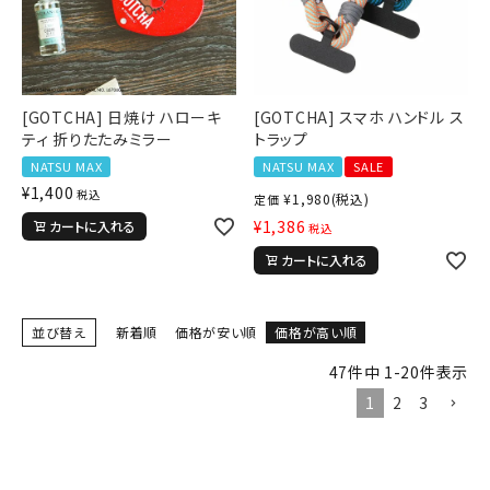
XL
XXL
XXXL
29inc
30inc
32inc
34inc
36inc
38inc
40inc
KIDS
カラー
[GOTCHA] 日焼け ハローキ
[GOTCHA] スマホ ハンドル ス
ティ 折りたたみミラー
トラップ
NATSU MAX
NATSU MAX
SALE
¥
1,400
税込
¥
1,980
(税込)
定価
¥
1,386
カートに入れる
税込
カートに入れる
tune
絞り込んで検索する
並び替え
新着順
価格が安い順
価格が高い順
47
件中
1
-
20
件表示
1
2
3