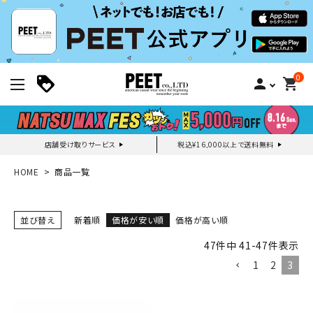
0
person
shopping_cart
店舗受け取りサービス
税込¥16,000以上で送料無料
新規会員登録｜ログイン
HOME
商品一覧
ご利用ガイド
並び替え
新着順
価格が安い順
価格が高い順
47
件中
41
-
47
件表示
search
1
2
3