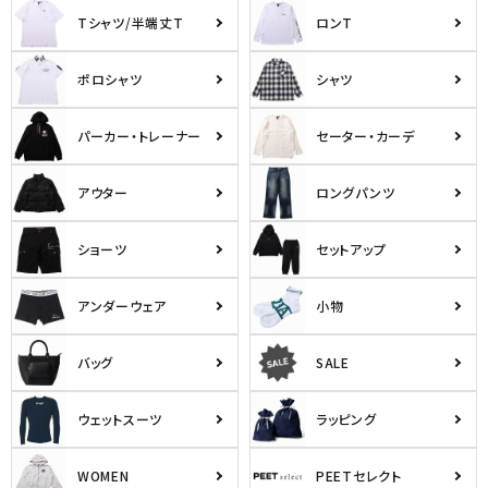
Tシャツ/半端丈T
ロンT
ポロシャツ
シャツ
パーカー・トレーナー
セーター・カーデ
アウター
ロングパンツ
キーワードから探す
ショーツ
セットアップ
search
アンダーウェア
小物
価格から探す
円 ～
円
バッグ
SALE
並び順
ウェットスーツ
ラッピング
WOMEN
PEETセレクト