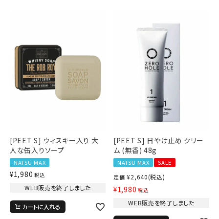
[PEET S] ウィスキー入り 大
[PEET S] 日やけ止め クリー
人な缶入りソープ
ム (無香) 48g
NATSU MAX
NATSU MAX
SALE
¥
1,980
税込
¥
2,640
(税込)
定価
WEB販売を終了しました
¥
1,980
税込
WEB販売を終了しました
カートに入れる