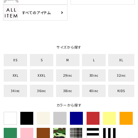
カテゴリ
すべてのアイテム
サイズ
S
M
L
XL
XXL
XXXL
サイズから探す
29inc
30inc
32inc
34inc
36inc
38inc
XS
S
M
L
XL
40inc
KIDS
カラー
XXL
XXXL
29inc
30inc
32inc
34inc
36inc
38inc
40inc
KIDS
カラーから探す
tune
絞り込んで検索する