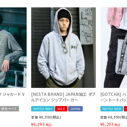
ら探す
並び順
円 ～
円
ク ジャカード V
[NESTA BRAND] JAPAN加工 ダブ
[GOTCHA]
ルアイコン ジップパーカー
ーン トートバ
限定サイズ
NATSU MAX
SALE
JAPAN
NATSU MAX
¥
8,990
(税込)
¥
8,990
(税
定価
定価
¥
6,293
¥
6,293
L
XXL
XXXL
税込
税込