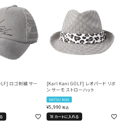
 GOLF] ロゴ刺繍 サー
[Karl Kani GOLF] レオパード リボ
ン サーモ ストローハット
NATSU MAX
¥
5,990
税込
る
カートに入れる