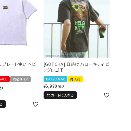
] SL プレート使い ヘビ
[GOTCHA] 日焼け ハローキティ ビ
ッグロゴ T
SALE
限定サイズ
NATSU MAX
再入荷
¥
5,990
税込
込)
カートに入れる
る