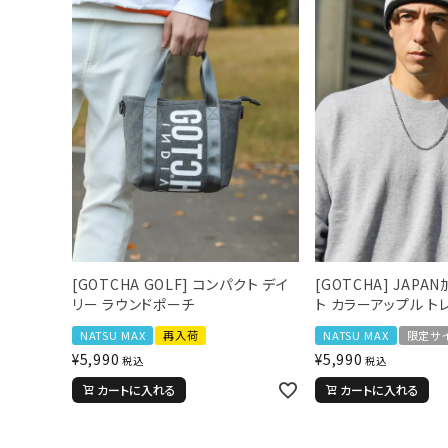
[GOTCHA GOLF] コンパクト デイ
[GOTCHA] JAPA
リー ラウンドポーチ
ト カラーアップル ト
NATSU MAX
再入荷
NATSU MAX
限定サ
¥
5,990
¥
5,990
税込
税込
カートに入れる
カートに入れる