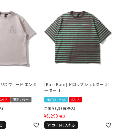
i] ポリスウェード エンボ
[Karl Kani] ドロップショルダー ボ
ーダー T
SALE
限定カラー
NATSU MAX
SALE
込)
¥
8,990
(税込)
定価
¥
6,293
税込
る
カートに入れる