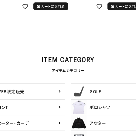
inc
36inc
38inc
40inc
KIDS
カートに入れる
カートに入れ
絞り込んで検索する
tune
ITEM CATEGORY
アイテムカテゴリー
WEB限定販売
GOLF
ロンT
ポロシャツ
セーター・カーデ
アウター