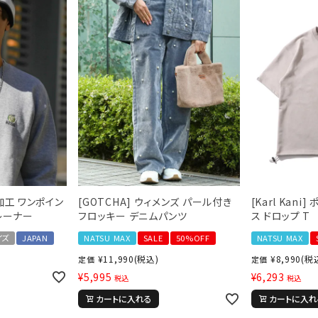
N加工 ワンポイン
[GOTCHA] ウィメンズ パール付き
[Karl Kan
レーナー
フロッキー デニムパンツ
ス ドロップ T
イズ
JAPAN
NATSU MAX
SALE
50%OFF
NATSU MAX
¥
11,990
(税込)
¥
8,990
(税
定価
定価
¥
5,995
¥
6,293
税込
税込
カートに入れる
カートに入れ