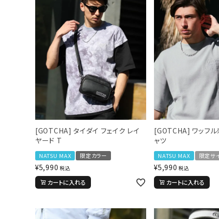
[GOTCHA] タイダイ フェイク レイ
[GOTCHA] ワッフ
ヤード T
ャツ
NATSU MAX
限定カラー
NATSU MAX
限定サ
¥
5,990
¥
5,990
税込
税込
カートに入れる
カートに入れる