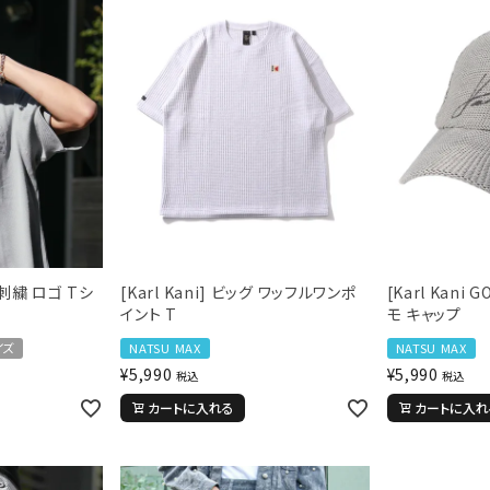
ル刺繍 ロゴ Tシ
[Karl Kani] ビッグ ワッフルワンポ
[Karl Kani
イント T
モ キャップ
イズ
NATSU MAX
NATSU MAX
¥
5,990
¥
5,990
税込
税込
カートに入れる
カートに入れ