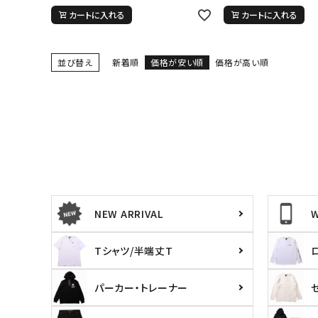
29inc
30inc
32inc
34
カートに入れる
カートに入れる
カラー
並び替え
新着順
価格が安い順
価格が高い順
NEW ARRIVAL
Tシャツ/半端丈T
パーカー・トレーナー