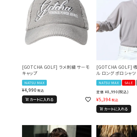
新作アイテム
ニュース・特集
[GOTCHA GOLF] ラメ刺繍 サーモ
[GOTCHA GOLF]
キャップ
ル ロング ポロシャツ
NATSU MAX
NATSU MAX
SALE
¥
4,990
税込
¥
8,990
(税込)
定価
¥
5,394
カートに入れる
税込
カートに入れる