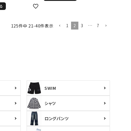
る
1
2
3
…
7
125
件中
21
-
40
件表示
SWIM
シャツ
ロングパンツ