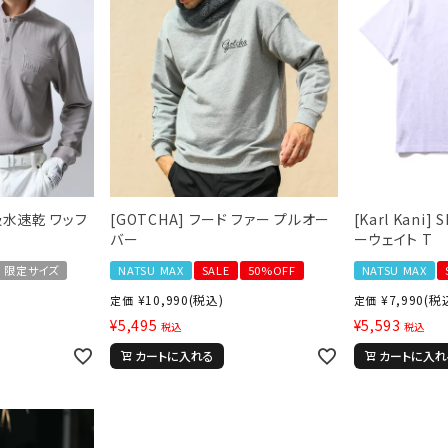
 吸水速乾 ワッフ
[GOTCHA] フード ファー プルオー
[Karl Kani
バー
ーウェイト T
限定サイズ
NATSU MAX
SALE
50%OFF
NATSU MAX
¥
10,990
(税込)
¥
7,990
(税
定価
定価
¥
5,495
¥
5,593
税込
税込
カートに入れる
カートに入れ