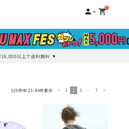
0
person
shopping_cart
¥16,000以上で送料無料
1
2
3
…
7
125
件中
21
-
40
件表示