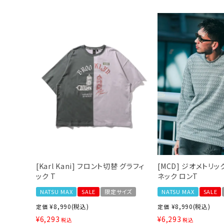
キーワードから探す
価格か
search
カテゴリ
[Karl Kani] フロント切替 グラフィ
[MCD] ジオメトリッ
ック T
ネック ロンT
NATSU MAX
SALE
限定サイズ
NATSU MAX
SALE
サイズ
¥
8,990
(税込)
¥
8,990
(税込)
定価
定価
¥
6,293
¥
6,293
S
M
L
X
税込
税込