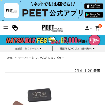
0
person
shopping_cart
店舗受け取りサービス
税込¥16,000以上で送料無料
新規会員登録｜ログイン
HOME
サーファーとしちゃんさんのレビュー
ご利用ガイド
2
件中
1
-
2
件表示
search