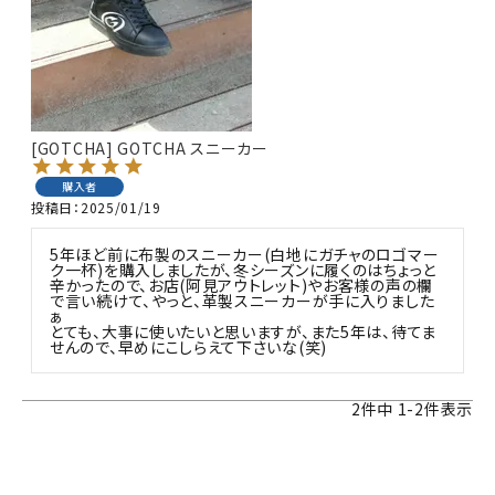
[GOTCHA] GOTCHA スニーカー
購入者
投稿日
2025/01/19
5年ほど前に布製のスニーカー(白地にガチャのロゴマー
ク一杯)を購入しましたが、冬シーズンに履くのはちょっと
辛かったので、お店(阿見アウトレット)やお客様の声の欄
で言い続けて、やっと、革製スニーカーが手に入りました
ぁ

とても、大事に使いたいと思いますが、また5年は、待てま
せんので、早めにこしらえて下さいな(笑)
2
件中
1
-
2
件表示