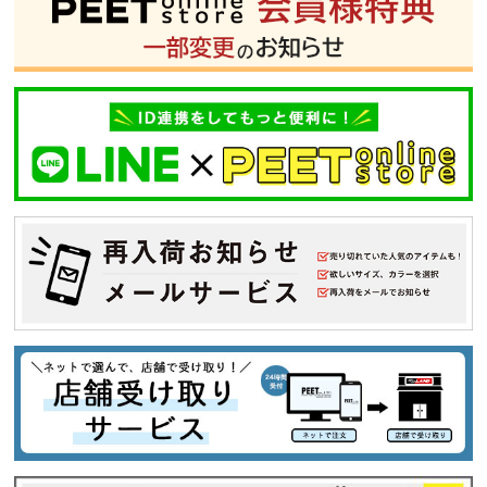
XL
XXL
XXXL
29inc
30inc
32inc
34inc
36inc
38inc
40inc
KIDS
カラー
tune
絞り込んで検索する