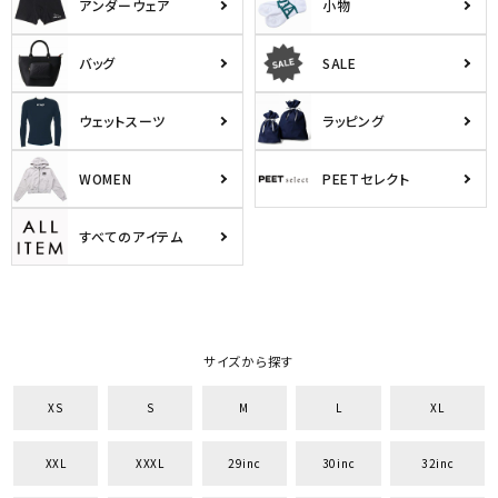
アンダーウェア
小物
29inc
30inc
32inc
34inc
36inc
38inc
バッグ
SALE
40inc
KIDS
カラー
ウェットスーツ
ラッピング
WOMEN
PEETセレクト
すべてのアイテム
tune
絞り込んで検索する
サイズから探す
XS
S
M
L
XL
XXL
XXXL
29inc
30inc
32inc