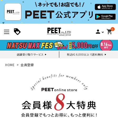
0
person
shopping_cart
店舗受け取りサービス
税込¥16,000以上で送料無料
新規会員登録｜ログイン
HOME
会員登録
ご利用ガイド
search