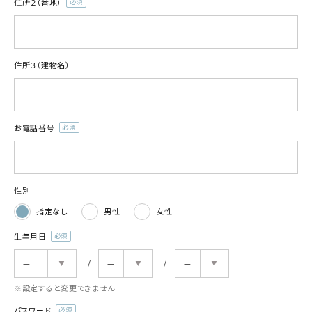
住所２（番地）
(必
須)
住所３（建物名）
お電話番号
(必
須)
性別
指定なし
男性
女性
生年月日
(必
須)
※設定すると変更できません
パスワード