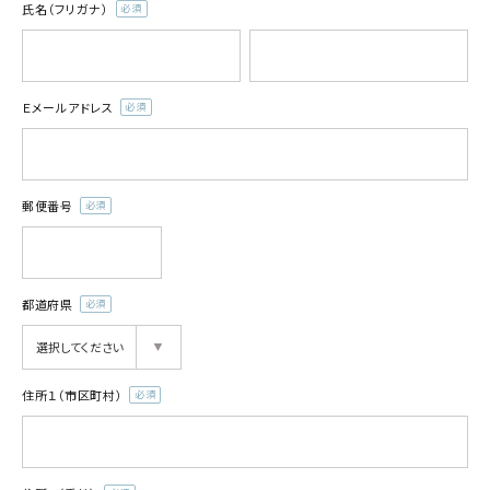
氏名（フリガナ）
(必
須)
Ｅメールアドレス
(必
須)
郵便番号
(必
須)
都道府県
(必
須)
住所１（市区町村）
(必
須)