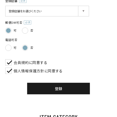
登録店舗
(必
須)
郵便DM可否
(必
可
否
須)
電話可否
可
否
会員規約
に同意する
個人情報保護方針
に同意する
登録