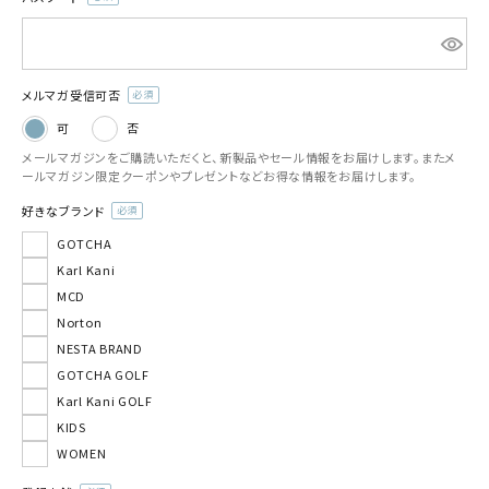
(必
須)
メルマガ受信可否
(必
可
否
須)
メールマガジンをご購読いただくと、新製品やセール情報をお届けします。またメ
ールマガジン限定クーポンやプレゼントなどお得な情報をお届けします。
好きなブランド
(必
GOTCHA
須)
Karl Kani
MCD
Norton
NESTA BRAND
GOTCHA GOLF
Karl Kani GOLF
KIDS
WOMEN