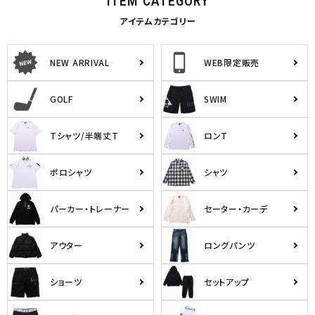
ITEM CATEGORY
アイテムカテゴリー
キーワードから探す
NEW ARRIVAL
WEB限定販売
search
GOLF
SWIM
価格から探す
Tシャツ/半端丈T
ロンT
円 ～
円
並び順
ポロシャツ
シャツ
パーカー・トレーナー
セーター・カーデ
カテゴリ
アウター
ロングパンツ
サイズ
ショーツ
セットアップ
S
M
L
XL
XXL
XXXL