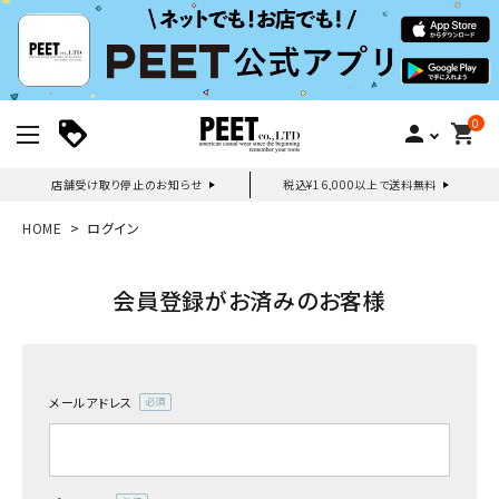
0
person
shopping_cart
店舗受け取り停止のお知らせ
税込¥16,000以上で送料無料
新規会員登録｜ログイン
HOME
ログイン
ご利用ガイド
会員登録がお済みのお客様
search
メールアドレス
(必
須)
詳しい条件から探す