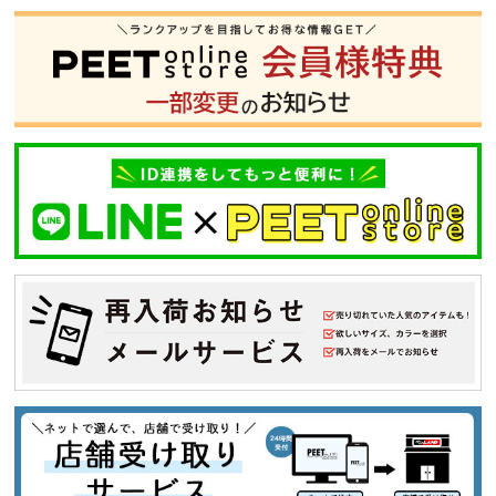
S
M
L
XL
XXL
XXXL
29inc
30inc
32inc
34inc
36inc
38inc
40inc
KIDS
カラー
tune
絞り込んで検索する