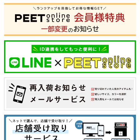
S
M
L
XL
XXL
XXXL
29inc
30inc
32inc
34inc
36inc
38inc
40inc
KIDS
カラー
tune
絞り込んで検索する