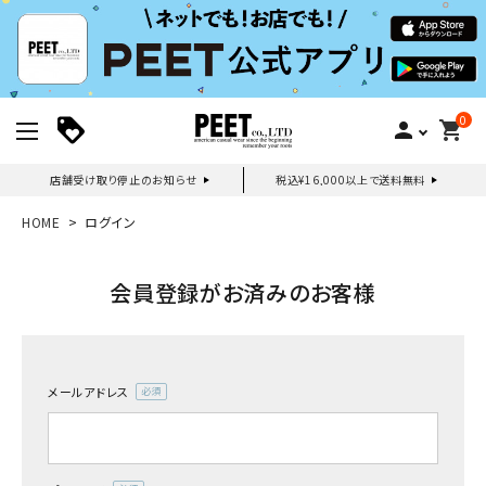
0
person
shopping_cart
店舗受け取り停止のお知らせ
税込¥16,000以上で送料無料
新規会員登録｜ログイン
HOME
ログイン
ご利用ガイド
会員登録がお済みのお客様
search
メールアドレス
(必
須)
詳しい条件から探す