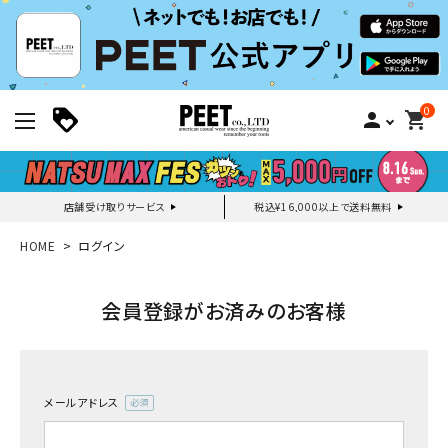
0
person
shopping_cart
店舗受け取りサービス
税込¥16,000以上で送料無料
新規会員登録｜ログイン
HOME
ログイン
ご利用ガイド
会員登録がお済みのお客様
search
メールアドレス
(必
須)