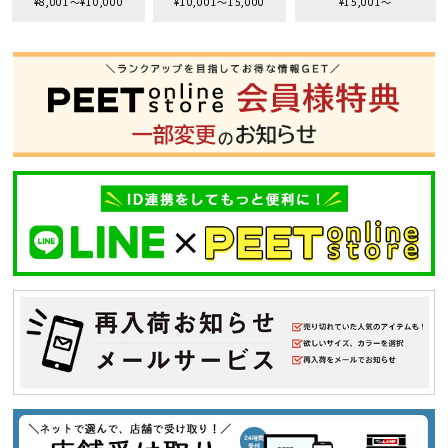
¥8,001〜¥10,000
¥10,001〜15,000
¥15,001〜
S
M
L
XL
XXL
XXXL
29inc
30inc
32inc
34inc
36inc
38inc
40inc
KIDS
カラー
tune
絞り込んで検索する