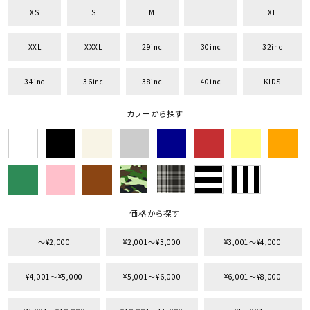
XS
S
M
L
XL
XXL
XXXL
29inc
30inc
32inc
34inc
36inc
38inc
40inc
KIDS
キーワードから探す
search
カラーから探す
価格から探す
円 ～
円
並び順
価格から探す
〜¥2,000
¥2,001〜¥3,000
¥3,001〜¥4,000
カテゴリ
¥4,001〜¥5,000
¥5,001〜¥6,000
¥6,001〜¥8,000
サイズ