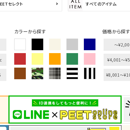
PEETセレクト
すべてのアイテム
カラーから探す
価格から探す
〜¥2,00
L
XXL
XXXL
inc
36inc
38inc
40inc
KIDS
c
¥4,001〜¥5
S
¥8,001〜¥1
絞り込んで検索する
tune