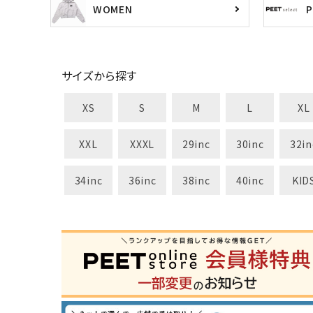
WOMEN
カテゴリ
サイズから探す
サイズ
XS
S
M
L
XL
S
M
L
X
29inc
30inc
32inc
34
XXL
XXXL
29inc
30inc
32in
カラー
34inc
36inc
38inc
40inc
KID