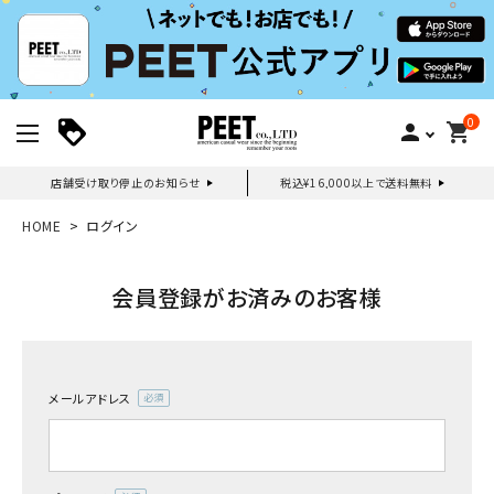
0
person
shopping_cart
店舗受け取り停止のお知らせ
税込¥16,000以上で送料無料
新規会員登録｜ログイン
HOME
ログイン
ご利用ガイド
会員登録がお済みのお客様
search
メールアドレス
(必
須)
詳しい条件から探す