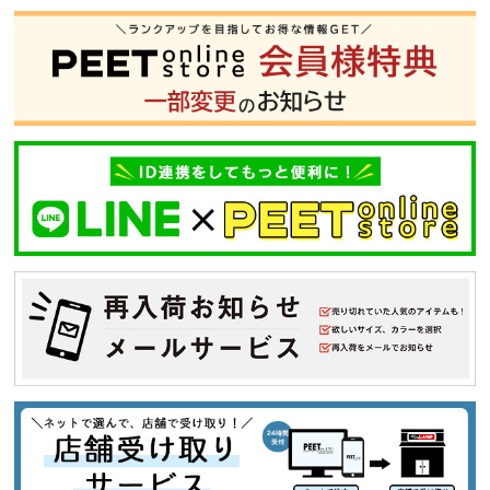
S
M
L
XL
XXL
XXXL
29inc
30inc
32inc
34inc
36inc
38inc
40inc
KIDS
カラー
tune
絞り込んで検索する