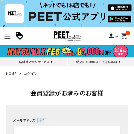
0
person
shopping_cart
店舗受け取りサービス
税込¥16,000以上で送料無料
新規会員登録｜ログイン
HOME
ログイン
ご利用ガイド
会員登録がお済みのお客様
search
メールアドレス
(必
須)