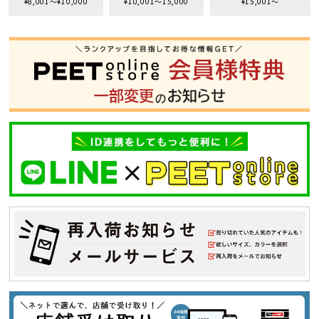
¥8,001〜¥10,000
¥10,001〜15,000
¥15,001〜
S
M
L
XL
XXL
XXXL
29inc
30inc
32inc
34inc
36inc
38inc
40inc
KIDS
カラー
tune
絞り込んで検索する