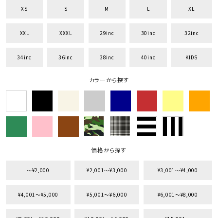
XS
S
M
L
XL
XXL
XXXL
29inc
30inc
32inc
34inc
36inc
38inc
40inc
KIDS
キーワードから探す
search
カラーから探す
価格から探す
円 ～
円
並び順
価格から探す
〜¥2,000
¥2,001〜¥3,000
¥3,001〜¥4,000
カテゴリ
¥4,001〜¥5,000
¥5,001〜¥6,000
¥6,001〜¥8,000
サイズ