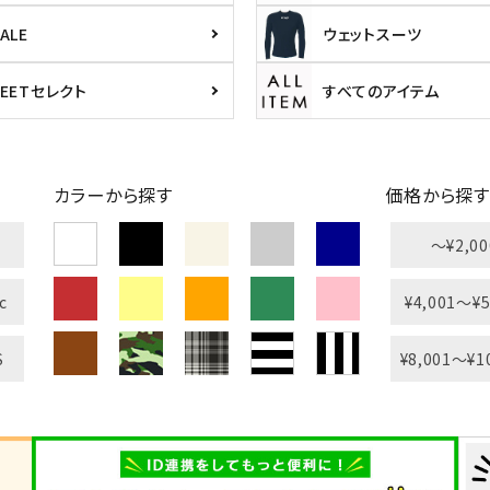
ALE
ウェットスーツ
PEETセレクト
すべてのアイテム
カラーから探す
価格から探す
L
XXL
XXXL
〜¥2,00
inc
36inc
38inc
40inc
KIDS
c
¥4,001〜¥5
S
¥8,001〜¥1
絞り込んで検索する
tune