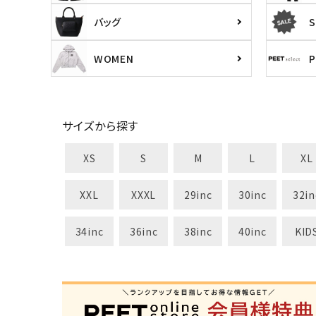
バッグ
S
カテゴリ
WOMEN
サイズ
サイズから探す
S
M
L
X
XS
S
M
L
XL
29inc
30inc
32inc
34
カラー
XXL
XXXL
29inc
30inc
32in
34inc
36inc
38inc
40inc
KID