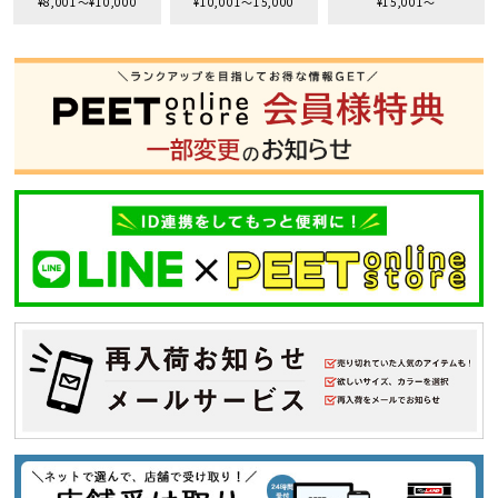
¥8,001〜¥10,000
¥10,001〜15,000
¥15,001〜
S
M
L
XL
XXL
XXXL
29inc
30inc
32inc
34inc
36inc
38inc
40inc
KIDS
カラー
tune
絞り込んで検索する