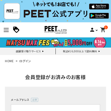
0
person
shopping_cart
店舗受け取りサービス
税込¥16,000以上で送料無料
新規会員登録｜ログイン
HOME
ログイン
ご利用ガイド
会員登録がお済みのお客様
search
メールアドレス
(必
須)