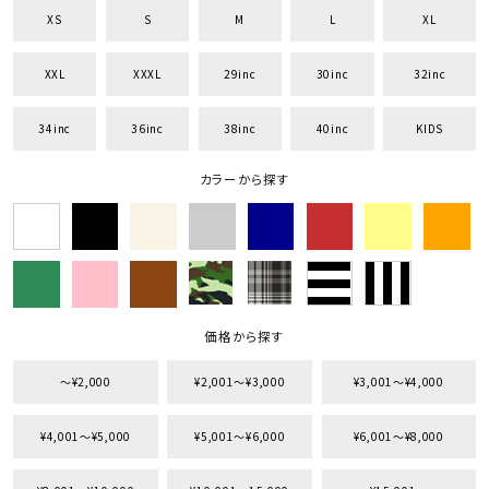
XS
S
M
L
XL
XXL
XXXL
29inc
30inc
32inc
34inc
36inc
38inc
40inc
KIDS
キーワードから探す
search
カラーから探す
価格から探す
円 ～
円
並び順
価格から探す
〜¥2,000
¥2,001〜¥3,000
¥3,001〜¥4,000
カテゴリ
¥4,001〜¥5,000
¥5,001〜¥6,000
¥6,001〜¥8,000
サイズ