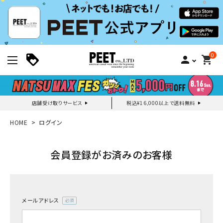
0
person
shopping_cart
店舗受け取りサービス
税込¥16,000以上で送料無料
新規会員登録｜ログイン
HOME
ログイン
ご利用ガイド
会員登録がお済みのお客様
search
メールアドレス
(必
須)