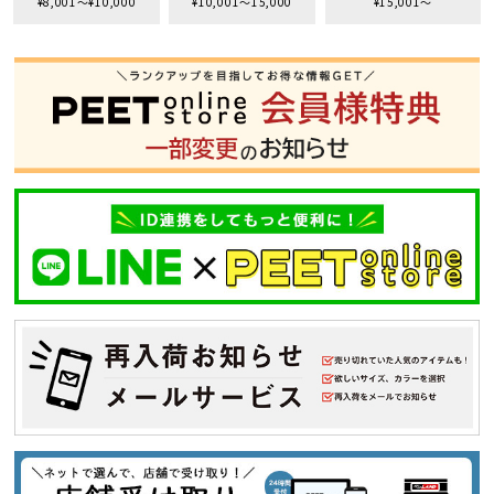
¥8,001〜¥10,000
¥10,001〜15,000
¥15,001〜
S
M
L
XL
XXL
XXXL
29inc
30inc
32inc
34inc
36inc
38inc
40inc
KIDS
カラー
tune
絞り込んで検索する