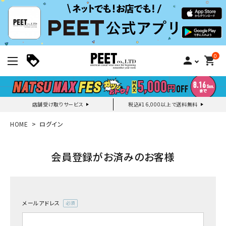
0
person
shopping_cart
店舗受け取りサービス
税込¥16,000以上で送料無料
新規会員登録｜ログイン
HOME
ログイン
ご利用ガイド
会員登録がお済みのお客様
search
メールアドレス
(必
須)