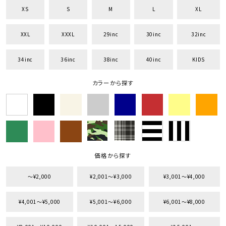
XS
S
M
L
XL
XXL
XXXL
29inc
30inc
32inc
34inc
36inc
38inc
40inc
KIDS
キーワードから探す
search
カラーから探す
価格から探す
円 ～
円
並び順
価格から探す
〜¥2,000
¥2,001〜¥3,000
¥3,001〜¥4,000
カテゴリ
¥4,001〜¥5,000
¥5,001〜¥6,000
¥6,001〜¥8,000
サイズ