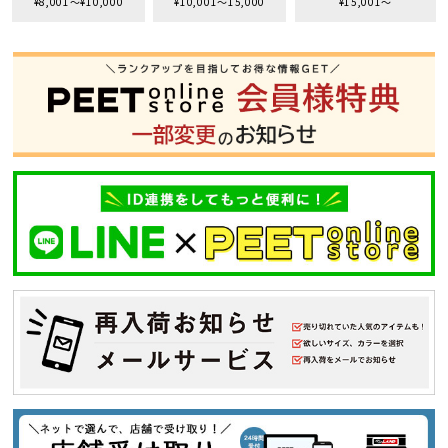
¥8,001〜¥10,000
¥10,001〜15,000
¥15,001〜
S
M
L
XL
XXL
XXXL
29inc
30inc
32inc
34inc
36inc
38inc
40inc
KIDS
カラー
tune
絞り込んで検索する