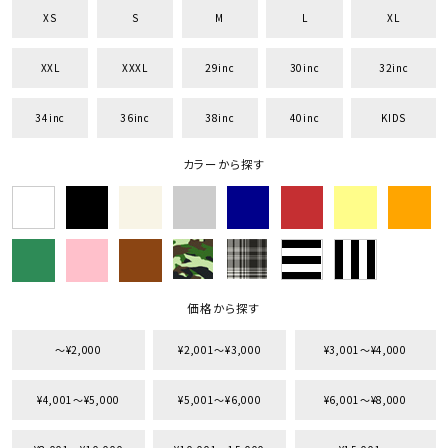
XS
S
M
L
XL
XXL
XXXL
29inc
30inc
32inc
34inc
36inc
38inc
40inc
KIDS
キーワードから探す
search
カラーから探す
価格から探す
円 ～
円
並び順
価格から探す
〜¥2,000
¥2,001〜¥3,000
¥3,001〜¥4,000
カテゴリ
¥4,001〜¥5,000
¥5,001〜¥6,000
¥6,001〜¥8,000
サイズ