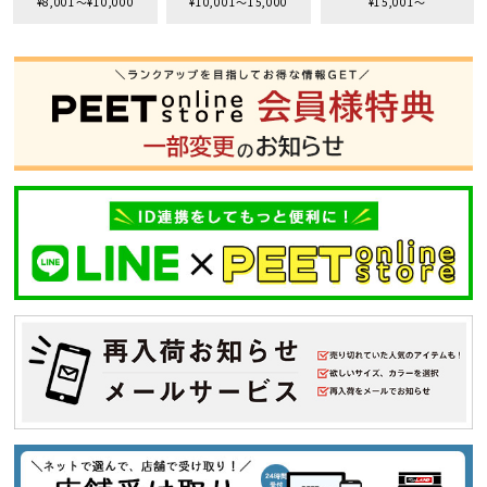
¥8,001〜¥10,000
¥10,001〜15,000
¥15,001〜
S
M
L
XL
XXL
XXXL
29inc
30inc
32inc
34inc
36inc
38inc
40inc
KIDS
カラー
tune
絞り込んで検索する