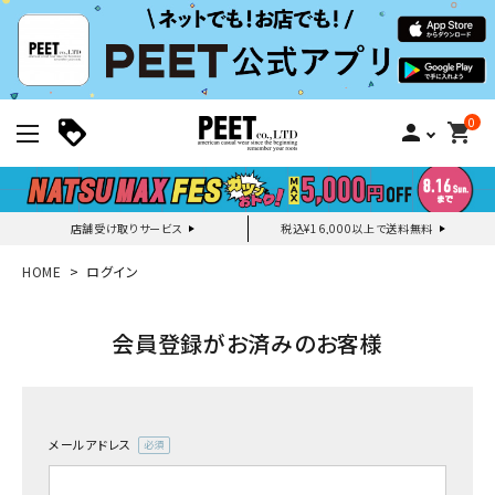
0
person
shopping_cart
店舗受け取りサービス
税込¥16,000以上で送料無料
新規会員登録｜ログイン
HOME
ログイン
ご利用ガイド
会員登録がお済みのお客様
search
メールアドレス
(必
須)