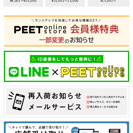
¥8,001〜¥10,000
¥10,001〜15,000
¥15,001〜
S
M
L
XL
XXL
XXXL
29inc
30inc
32inc
34inc
36inc
38inc
40inc
KIDS
カラー
tune
絞り込んで検索する