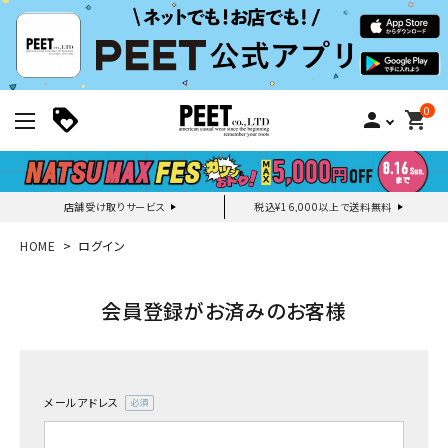
0
person
shopping_cart
店舗受け取りサービス
税込¥16,000以上で送料無料
新規会員登録｜ログイン
HOME
ログイン
ご利用ガイド
会員登録がお済みのお客様
search
メールアドレス
(必
須)