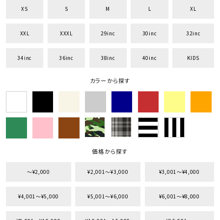
XS
S
M
L
XL
XXL
XXXL
29inc
30inc
32inc
34inc
36inc
38inc
40inc
KIDS
キーワードから探す
search
カラーから探す
価格から探す
円 ～
円
並び順
価格から探す
〜¥2,000
¥2,001〜¥3,000
¥3,001〜¥4,000
カテゴリ
¥4,001〜¥5,000
¥5,001〜¥6,000
¥6,001〜¥8,000
サイズ