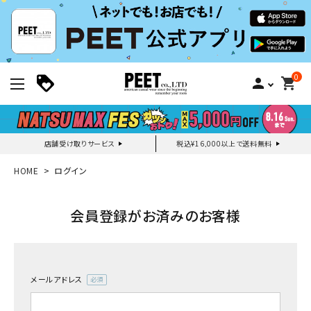
0
person
shopping_cart
店舗受け取りサービス
税込¥16,000以上で送料無料
新規会員登録｜ログイン
HOME
ログイン
ご利用ガイド
会員登録がお済みのお客様
search
メールアドレス
(必
須)