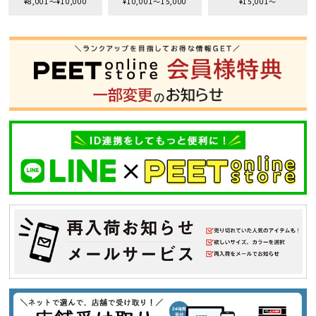
¥8,001〜¥10,000
¥10,001〜15,000
¥15,001〜
S
M
L
XL
XXL
XXXL
29inc
30inc
32inc
34inc
36inc
38inc
40inc
KIDS
カラー
tune
絞り込んで検索する