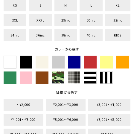
XS
S
M
L
XL
XXL
XXXL
29inc
30inc
32inc
34inc
36inc
38inc
40inc
KIDS
キーワードから探す
search
カラーから探す
価格から探す
円 ～
円
並び順
価格から探す
〜¥2,000
¥2,001〜¥3,000
¥3,001〜¥4,000
カテゴリ
¥4,001〜¥5,000
¥5,001〜¥6,000
¥6,001〜¥8,000
サイズ