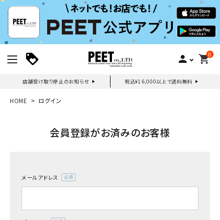
0
person
shopping_cart
店舗受け取り停止のお知らせ
税込¥16,000以上で送料無料
新規会員登録｜ログイン
HOME
ログイン
ご利用ガイド
会員登録がお済みのお客様
search
メールアドレス
(必
須)
詳しい条件から探す