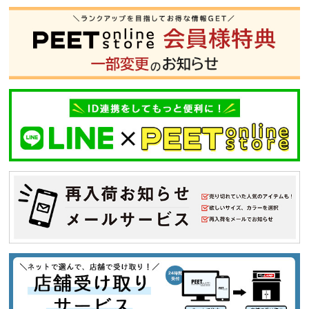
S
M
L
XL
XXL
XXXL
29inc
30inc
32inc
34inc
36inc
38inc
40inc
KIDS
カラー
tune
絞り込んで検索する