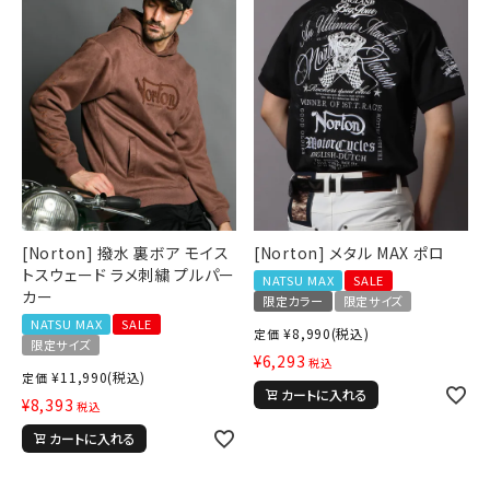
[Norton] 撥水 裏ボア モイス
[Norton] メタル MAX ポロ
トスウェード ラメ刺繍 プルパー
NATSU MAX
SALE
カー
限定カラー
限定サイズ
NATSU MAX
SALE
¥
8,990
(税込)
定価
限定サイズ
¥
6,293
税込
¥
11,990
(税込)
定価
カートに入れる
¥
8,393
税込
カートに入れる