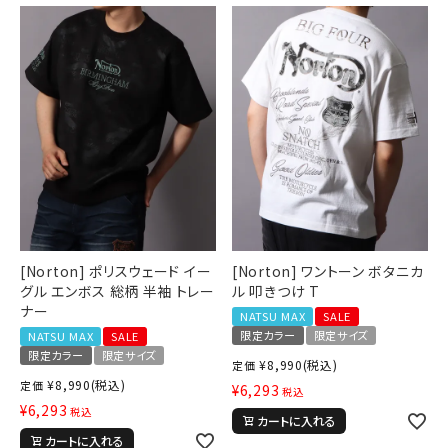
[Norton] ポリスウェード イー
[Norton] ワントーン ボタニカ
グル エンボス 総柄 半袖 トレー
ル 叩きつけ T
ナー
NATSU MAX
SALE
限定カラー
限定サイズ
NATSU MAX
SALE
限定カラー
限定サイズ
¥
8,990
(税込)
定価
¥
8,990
(税込)
定価
¥
6,293
税込
¥
6,293
税込
カートに入れる
カートに入れる