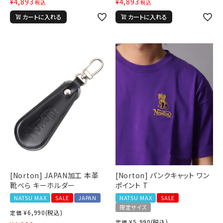
¥
4,893
¥
4,893
税込
税込
カートに入れる
カートに入れる
[Norton] JAPAN加工 本革
[Norton] パンクキャット ワン
靴べら キーホルダー
ポイント T
NATSU MAX
SALE
JAPAN
NATSU MAX
SALE
限定サイズ
¥
6,990
(税込)
定価
¥
5,990
(税込)
定価