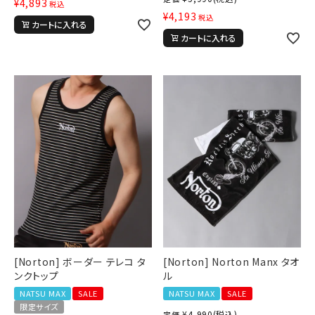
¥
4,893
税込
¥
4,193
税込
カートに入れる
カートに入れる
[Norton] ボーダー テレコ タ
[Norton] Norton Manx タオ
キーワードから探す
ンクトップ
ル
NATSU MAX
SALE
NATSU MAX
SALE
search
限定サイズ
¥
4,990
(税込)
定価