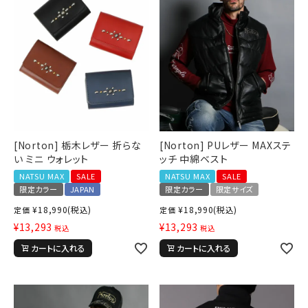
詳しい条件から探す
[Norton] 栃木レザー 折らな
[Norton] PUレザー MAXステ
い ミニ ウォレット
ッチ 中綿ベスト
NATSU MAX
SALE
NATSU MAX
SALE
限定カラー
JAPAN
限定カラー
限定サイズ
¥
18,990
(税込)
¥
18,990
(税込)
定価
定価
¥
13,293
¥
13,293
税込
税込
カートに入れる
カートに入れる