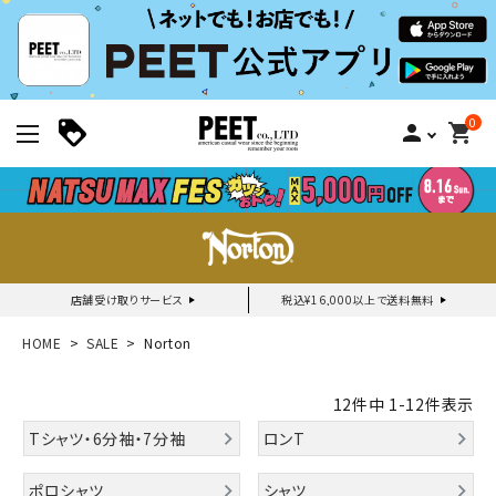
0
person
shopping_cart
店舗受け取りサービス
税込¥16,000以上で送料無料
新規会員登録｜ログイン
HOME
SALE
Norton
ご利用ガイド
12
件中
1
-
12
件表示
Tシャツ・6分袖・7分袖
ロンT
search
ポロシャツ
シャツ