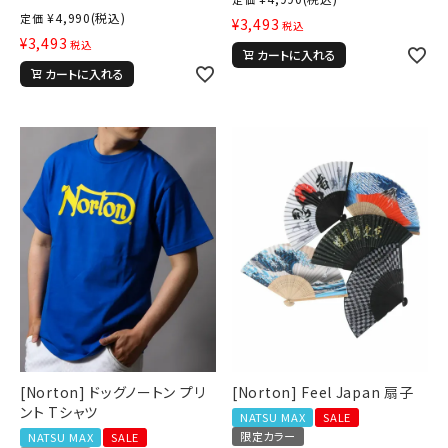
¥
4,990
(税込)
定価
¥
3,493
価格から探す
税込
¥
3,493
税込
カートに入れる
円 ～
円
カートに入れる
並び順
カテゴリ
サイズ
S
M
L
XL
XXL
XXXL
29inc
30inc
32inc
34inc
36inc
38inc
40inc
KIDS
[Norton] ドッグノートン プリ
[Norton] Feel Japan 扇子
カラー
ント Tシャツ
NATSU MAX
SALE
限定カラー
NATSU MAX
SALE