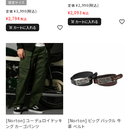
限定サイズ
¥
2,990
(税込)
定価
¥
3,990
(税込)
定価
¥
2,093
税込
¥
2,794
税込
カートに入れる
カートに入れる
tune
絞り込んで検索する
[Norton] コーデュロイ ドッキ
[Norton] ビッグ バックル 牛
ング カーゴパンツ
革 ベルト