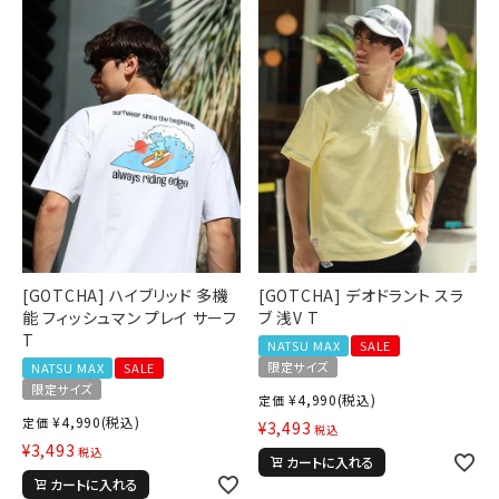
[GOTCHA] ハイブリッド 多機
[GOTCHA] デオドラント スラ
能 フィッシュマン プレイ サーフ
ブ 浅V T
T
NATSU MAX
SALE
限定サイズ
NATSU MAX
SALE
限定サイズ
¥
4,990
(税込)
定価
¥
4,990
(税込)
定価
¥
3,493
税込
¥
3,493
税込
カートに入れる
カートに入れる