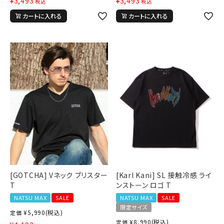
¥
3,493
¥
3,493
税込
税込
カートに入れる
カートに入れる
カテゴリ
サイズ
S
M
L
XL
XXL
XXXL
29inc
30inc
32inc
34inc
36inc
38inc
40inc
KIDS
カラー
[GOTCHA] Vネック ブリスター
[Karl Kani] SL 接触冷感 ライ
T
ンストーン ロゴ T
NATSU MAX
SALE
NATSU MAX
SALE
限定サイズ
¥
5,990
(税込)
定価
tune
絞り込んで検索する
¥
8,990
(税込)
定価