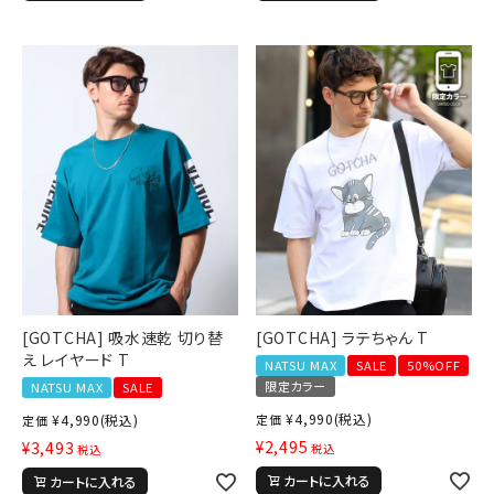
[GOTCHA] 吸水速乾 切り替
[GOTCHA] ラテちゃん T
え レイヤード T
NATSU MAX
SALE
50%OFF
限定カラー
NATSU MAX
SALE
¥
4,990
(税込)
¥
4,990
(税込)
定価
定価
¥
2,495
¥
3,493
税込
税込
カートに入れる
カートに入れる