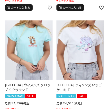
¥
4,792
¥
3,493
税込
税込
カートに入れる
カートに入れる
キーワードから探す
search
[GOTCHA] ウィメンズ クロッ
[GOTCHA] ウィメンズ いちご
価格から探す
プド クラウン T
ケーキ T
NATSU MAX
SALE
NATSU MAX
SALE
円 ～
円
¥
4,990
(税込)
¥
4,990
(税込)
定価
定価
並び順