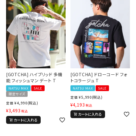
[GOTCHA] ハイブリッド 多機
[GOTCHA] ドローコード フォ
能 フィッシュマン デート T
トコラージュ T
NATSU MAX
SALE
NATSU MAX
SALE
限定サイズ
¥
5,990
(税込)
定価
¥
4,990
(税込)
定価
¥
4,193
税込
¥
3,493
税込
カートに入れる
カートに入れる