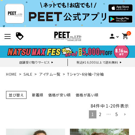
0
person
shopping_cart
店舗受け取りサービス
税込¥16,000以上で送料無料
新規会員登録｜ログイン
HOME
SALE
アイテム一覧
Tシャツ・6分袖・7分袖
ご利用ガイド
並び替え
新着順
価格が安い順
価格が高い順
84
件中
1
-
20
件表示
search
1
2
…
5