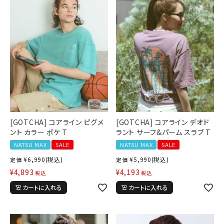
詳しい条件から探す
[GOTCHA] コアライン ピグメ
[GOTCHA] コアライン デオド
ント カラー ポケ T
ラント サーフ&パーム スラブ T
NATSU MAX
SALE
NATSU MAX
SALE
¥
6,990
(税込)
¥
5,990
(税込)
定価
定価
¥
4,893
¥
4,193
税込
税込
カートに入れる
カートに入れる