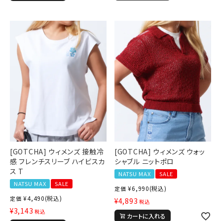
[GOTCHA] ウィメンズ 接触冷
[GOTCHA] ウィメンズ ウォッ
感 フレンチスリーブ ハイビスカ
シャブル ニットポロ
ス T
NATSU MAX
SALE
NATSU MAX
SALE
¥
6,990
(税込)
定価
¥
4,490
(税込)
定価
¥
4,893
税込
¥
3,143
税込
カートに入れる