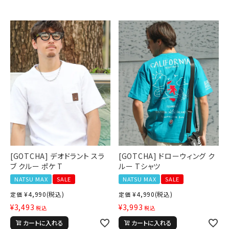
[GOTCHA] デオドラント スラ
[GOTCHA] ドローウィング ク
ブ クルー ポケ T
ルー Tシャツ
NATSU MAX
SALE
NATSU MAX
SALE
¥
4,990
(税込)
¥
4,990
(税込)
定価
定価
¥
3,493
¥
3,993
税込
税込
カートに入れる
カートに入れる