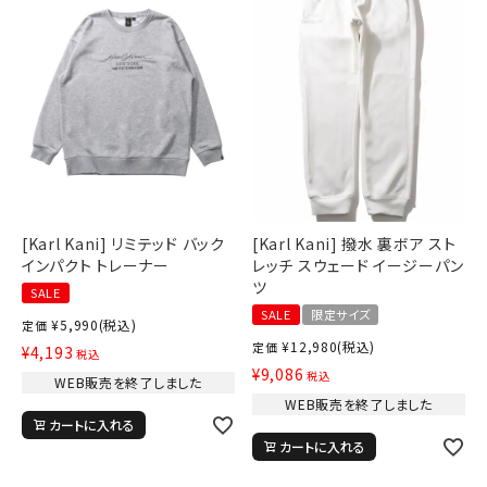
[Karl Kani] リミテッド バック
[Karl Kani] 撥水 裏ボア スト
インパクト トレーナー
レッチ スウェード イージーパン
ツ
SALE
SALE
限定サイズ
¥
5,990
(税込)
定価
¥
12,980
(税込)
定価
¥
4,193
税込
¥
9,086
税込
WEB販売を終了しました
WEB販売を終了しました
カートに入れる
カートに入れる