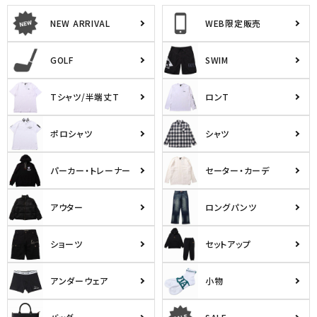
NEW ARRIVAL
WEB限定販売
キーワードから探す
search
GOLF
SWIM
価格から探す
Tシャツ/半端丈T
ロンT
円 ～
円
ポロシャツ
シャツ
並び順
パーカー・トレーナー
セーター・カーデ
カテゴリ
アウター
ロングパンツ
ショーツ
セットアップ
サイズ
S
M
L
アンダーウェア
小物
XL
XXL
XXXL
29inc
30inc
32inc