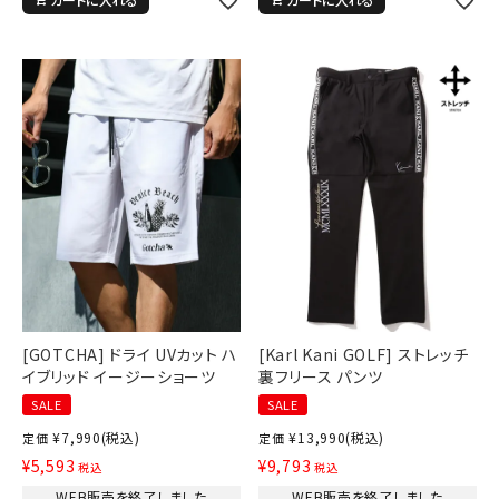
[GOTCHA] ドライ UVカット ハ
[Karl Kani GOLF] ストレッチ
イブリッド イージーショーツ
裏フリース パンツ
SALE
SALE
¥
7,990
(税込)
¥
13,990
(税込)
定価
定価
¥
5,593
¥
9,793
税込
税込
WEB販売を終了しました
WEB販売を終了しました