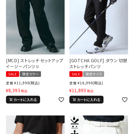
[MCD] ストレッチ セットアップ
[GOTCHA GOLF] ダウン 切替
イージーパンツⅡ
ストレッチパンツ
SALE
限定カラー
SALE
限定サイズ
¥
11,990
(税込)
¥
16,990
(税込)
定価
定価
¥
8,393
¥
11,893
税込
税込
カートに入れる
カートに入れる