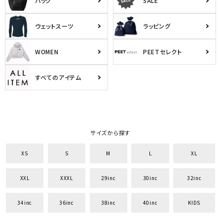
バッグ
SALE
34inc
36inc
38inc
40inc
KIDS
ウェットスーツ
ラッピング
カラー
WOMEN
PEETセレクト
すべてのアイテム
tune
絞り込んで検索する
サイズから探す
XS
S
M
L
XL
XXL
XXXL
29inc
30inc
32inc
34inc
36inc
38inc
40inc
KIDS