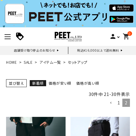
0
person
shopping_cart
店舗受け取り停止のお知らせ
税込¥16,000以上で送料無料
新規会員登録｜ログイン
HOME
SALE
アイテム一覧
セットアップ
ご利用ガイド
並び替え
新着順
価格が安い順
価格が高い順
30
件中
21
-
30
件表示
search
1
2
詳しい条件から探す