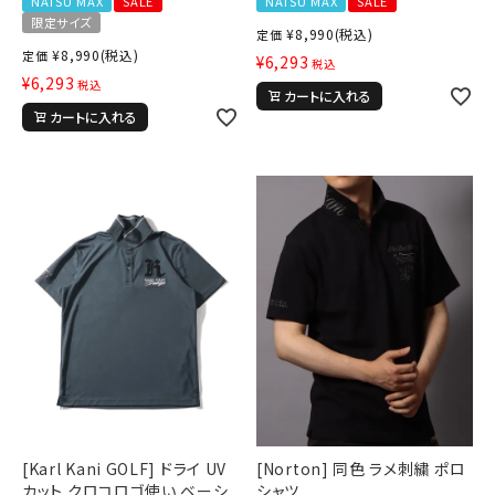
NATSU MAX
SALE
NATSU MAX
SALE
限定サイズ
¥
8,990
(税込)
定価
¥
8,990
(税込)
定価
¥
6,293
税込
¥
6,293
税込
カートに入れる
カートに入れる
[Karl Kani GOLF] ドライ UV
[Norton] 同色 ラメ刺繍 ポロ
カット クロコロゴ使い ベーシ
シャツ