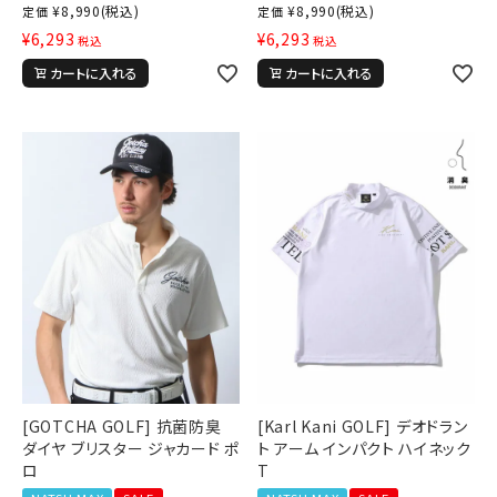
¥
8,990
(税込)
¥
8,990
(税込)
定価
定価
¥
6,293
¥
6,293
税込
税込
カートに入れる
カートに入れる
[GOTCHA GOLF] 抗菌防臭
[Karl Kani GOLF] デオドラン
ダイヤ ブリスター ジャカード ポ
ト アーム インパクト ハイネック
ロ
T