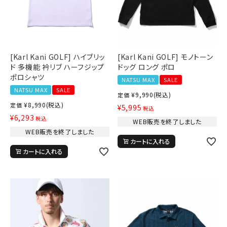
[Karl Kani GOLF] ハイブリッ
[Karl Kani GOLF] モノトーン
ド 多機能 衿リブ ハーフジップ
ドッグ ロング ポロ
ポロシャツ
NATSU MAX
SALE
NATSU MAX
SALE
¥
9,990
(税込)
キーワードから探す
定価
¥
8,990
(税込)
定価
¥
5,995
税込
search
¥
6,293
税込
WEB販売を終了しました
WEB販売を終了しました
価格から探す
カートに入れる
カートに入れる
円 ～
円
並び順
カテゴリ