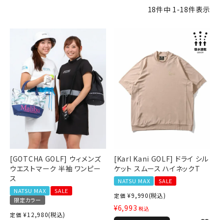
詳しい条件から探す
18
件中
1
-
18
件表示
[GOTCHA GOLF] ウィメンズ
[Karl Kani GOLF] ドライ シル
ウエストマーク 半袖 ワンピー
ケット スムース ハイネックT
ス
NATSU MAX
SALE
NATSU MAX
SALE
¥
9,990
(税込)
定価
限定カラー
¥
6,993
税込
¥
12,980
(税込)
定価