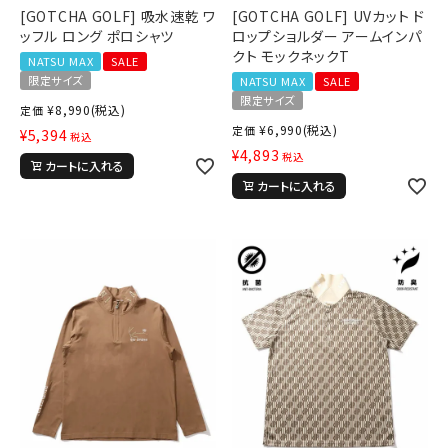
[GOTCHA GOLF] 吸水速乾 ワ
[GOTCHA GOLF] UVカット ド
ッフル ロング ポロシャツ
ロップショルダー アームインパ
クト モックネックT
NATSU MAX
SALE
限定サイズ
NATSU MAX
SALE
限定サイズ
¥
8,990
(税込)
定価
¥
6,990
(税込)
定価
¥
5,394
税込
¥
4,893
税込
カートに入れる
カートに入れる