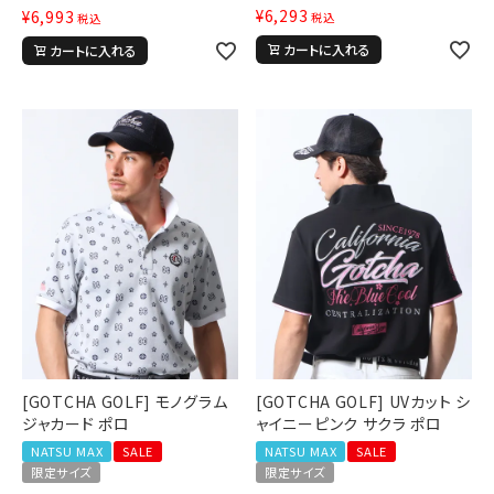
¥
6,293
¥
6,993
税込
税込
カートに入れる
カートに入れる
[GOTCHA GOLF] モノグラム
[GOTCHA GOLF] UVカット シ
ジャカード ポロ
ャイニーピンク サクラ ポロ
NATSU MAX
SALE
NATSU MAX
SALE
限定サイズ
限定サイズ