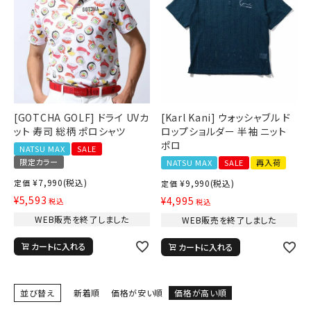
サイズ
S
M
L
XL
XXL
XXXL
29inc
30inc
32inc
34inc
36inc
38inc
[GOTCHA GOLF] ドライ UVカ
[Karl Kani] ウォッシャブル ド
40inc
KIDS
ット 寿司 総柄 ポロシャツ
ロップショルダー 半袖 ニット
カラー
ポロ
NATSU MAX
SALE
限定カラー
NATSU MAX
SALE
再入荷
¥
7,990
(税込)
定価
¥
9,990
(税込)
定価
¥
5,593
¥
4,995
税込
税込
WEB販売を終了しました
WEB販売を終了しました
tune
絞り込んで検索する
カートに入れる
カートに入れる
並び替え
新着順
価格が安い順
価格が高い順