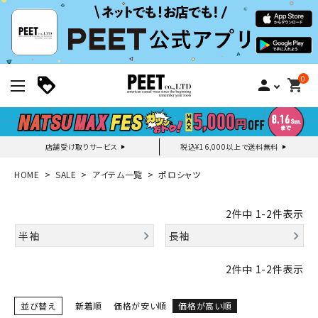
0
person
shopping_cart
店舗受け取りサービス
税込¥16,000以上で送料無料
新規会員登録｜ログイン
HOME
SALE
アイテム一覧
ポロシャツ
ご利用ガイド
2
件中
1
-
2
件表示
半袖
長袖
search
2
件中
1
-
2
件表示
並び替え
新着順
価格が安い順
価格が高い順