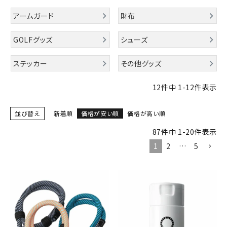
詳しい条件から探す
アームガード
財布
GOLFグッズ
シューズ
ステッカー
その他グッズ
12
件中
1
-
12
件表示
並び替え
新着順
価格が安い順
価格が高い順
87
件中
1
-
20
件表示
1
2
…
5