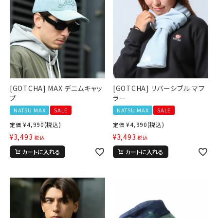
価格から探す
円 ～
円
並び順
[GOTCHA] MAX デニムキャッ
[GOTCHA] リバーシブル マフ
カテゴリ
プ
ラー
NATSU MAX
SALE
NATSU MAX
SALE
¥
4,990
(税込)
¥
4,990
(税込)
定価
定価
サイズ
¥
3,493
¥
3,493
税込
税込
S
M
L
カートに入れる
カートに入れる
XL
XXL
XXXL
29inc
30inc
32inc
34inc
36inc
38inc
40inc
KIDS
カラー