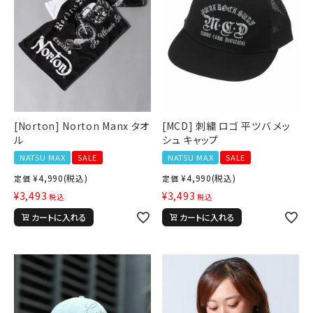
[Norton] Norton Manx タオ
[MCD] 刺繍 ロゴ 平ツバ メッ
ル
シュ キャップ
NATSU MAX
SALE
NATSU MAX
SALE
¥
4,990
(税込)
¥
4,990
(税込)
定価
定価
¥
3,493
¥
3,493
税込
税込
カートに入れる
カートに入れる
キーワードから探す
search