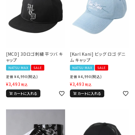
[MCD] 3Dロゴ刺繍 平ツバ キ
[Karl Kani] ビッグ ロゴ デニ
ャップ
ム キャップ
NATSU MAX
SALE
NATSU MAX
SALE
¥
4,990
(税込)
¥
4,990
(税込)
定価
定価
¥
3,493
¥
3,493
税込
税込
カートに入れる
カートに入れる