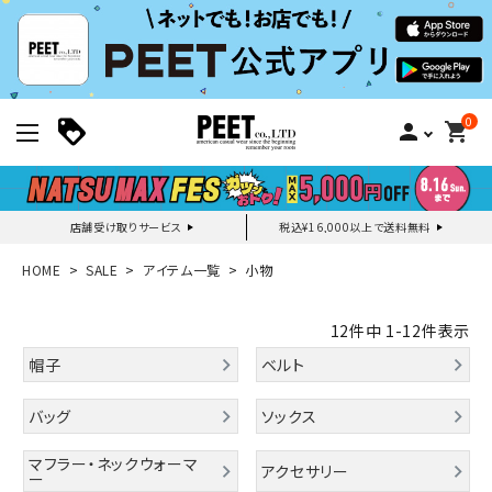
0
person
shopping_cart
店舗受け取りサービス
税込¥16,000以上で送料無料
新規会員登録｜ログイン
HOME
SALE
アイテム一覧
小物
ご利用ガイド
12
件中
1
-
12
件表示
帽子
ベルト
search
バッグ
ソックス
マフラー・ネックウォーマ
アクセサリー
ー