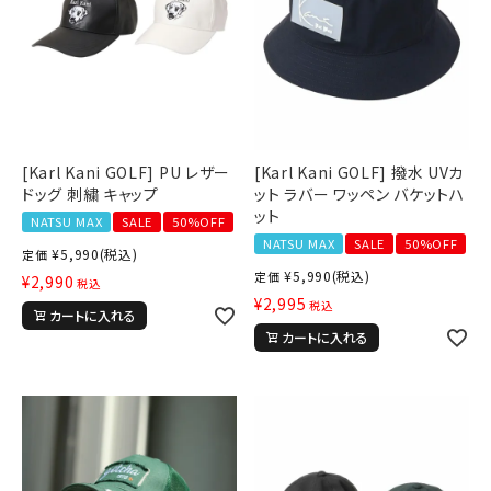
[Karl Kani GOLF] PU レザー
[Karl Kani GOLF] 撥水 UVカ
ドッグ 刺繍 キャップ
ット ラバー ワッペン バケットハ
ット
NATSU MAX
SALE
50%OFF
NATSU MAX
SALE
50%OFF
¥
5,990
(税込)
定価
¥
5,990
(税込)
定価
¥
2,990
税込
¥
2,995
税込
カートに入れる
カートに入れる