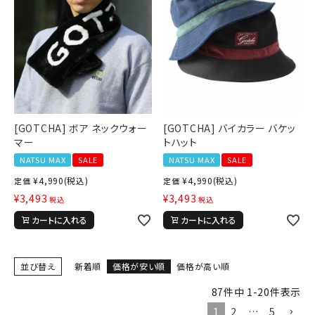
tune
絞り込んで検索する
[GOTCHA] ボア ネックウォー
[GOTCHA] バイカラー バケッ
マー
トハット
NATSU MAX
SALE
NATSU MAX
SALE
¥
4,990
(税込)
¥
4,990
(税込)
定価
定価
¥
3,493
¥
3,493
税込
税込
カートに入れる
カートに入れる
並び替え
新着順
価格が安い順
価格が高い順
87
件中
1
-
20
件表示
1
2
…
5